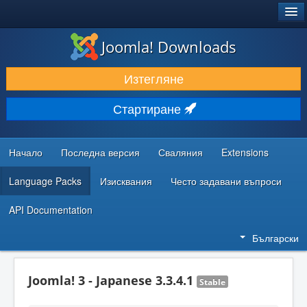
®
JOOMLA!
Joomla! Downloads
ИЗТЕГЛЯНЕ & РАЗШИРЯВАНЕ
Изтегляне
ОТКРИВАЙТЕ & УЧЕТЕ
Стартиране
ОБЩНОСТ & ПОДДРЪЖКА
РЕСУРСИ ЗА РАЗРАБОТКА
Начало
Последна версия
Сваляния
Extensions
Language Packs
Изисквания
Често задавани въпроси
API Documentation
Български
Joomla! 3 - Japanese 3.3.4.1
Stable