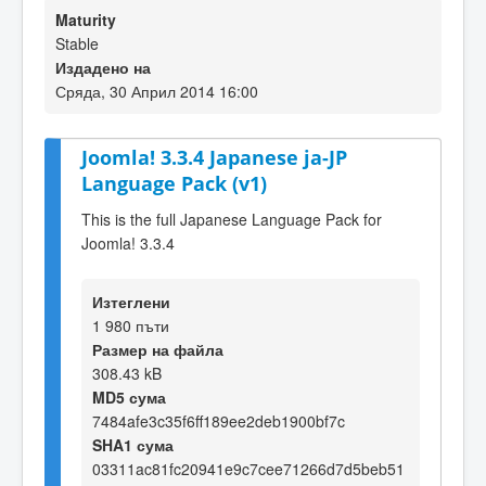
Maturity
Stable
Издадено на
Сряда, 30 Април 2014 16:00
Joomla! 3.3.4 Japanese ja-JP
Language Pack (v1)
This is the full Japanese Language Pack for
Joomla! 3.3.4
Изтеглени
1 980 пъти
Размер на файла
308.43 kB
MD5 сума
7484afe3c35f6ff189ee2deb1900bf7c
SHA1 сума
03311ac81fc20941e9c7cee71266d7d5beb51