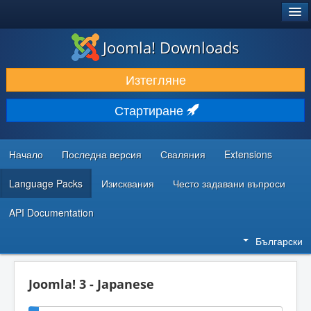
®
JOOMLA!
Joomla! Downloads
ИЗТЕГЛЯНЕ & РАЗШИРЯВАНЕ
Изтегляне
ОТКРИВАЙТЕ & УЧЕТЕ
Стартиране
ОБЩНОСТ & ПОДДРЪЖКА
РЕСУРСИ ЗА РАЗРАБОТКА
Начало
Последна версия
Сваляния
Extensions
Language Packs
Изисквания
Често задавани въпроси
API Documentation
Български
Joomla! 3 - Japanese