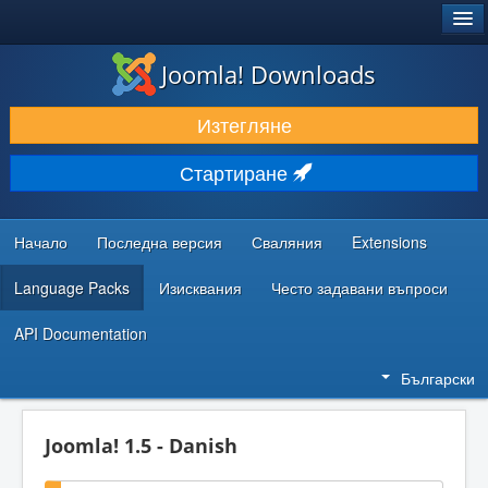
®
JOOMLA!
Joomla! Downloads
ИЗТЕГЛЯНЕ & РАЗШИРЯВАНЕ
Изтегляне
ОТКРИВАЙТЕ & УЧЕТЕ
Стартиране
ОБЩНОСТ & ПОДДРЪЖКА
РЕСУРСИ ЗА РАЗРАБОТКА
Начало
Последна версия
Сваляния
Extensions
Language Packs
Изисквания
Често задавани въпроси
API Documentation
Български
Joomla! 1.5 - Danish