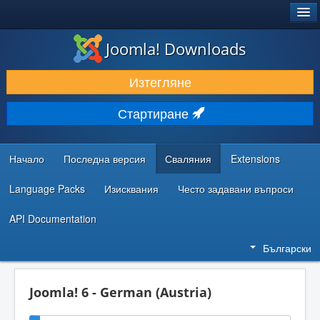
®
JOOMLA!
Joomla! Downloads
ИЗТЕГЛЯНЕ & РАЗШИРЯВАНЕ
Изтегляне
ОТКРИВАЙТЕ & УЧЕТЕ
Стартиране
ОБЩНОСТ & ПОДДРЪЖКА
РЕСУРСИ ЗА РАЗРАБОТКА
Начало
Последна версия
Сваляния
Extensions
Language Packs
Изисквания
Често задавани въпроси
API Documentation
Български
Joomla! 6 - German (Austria)