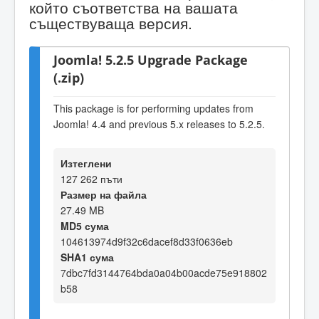
който съответства на вашата
съществуваща версия.
Joomla! 5.2.5 Upgrade Package
(.zip)
This package is for performing updates from
Joomla! 4.4 and previous 5.x releases to 5.2.5.
Изтеглени
127 262 пъти
Размер на файла
27.49 MB
MD5 сума
104613974d9f32c6dacef8d33f0636eb
SHA1 сума
7dbc7fd3144764bda0a04b00acde75e918802
b58