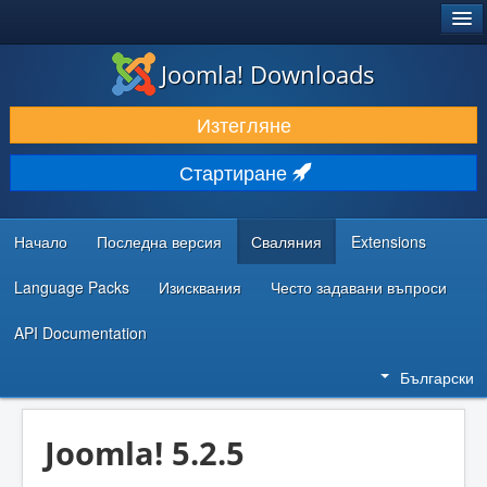
®
JOOMLA!
Joomla! Downloads
ИЗТЕГЛЯНЕ & РАЗШИРЯВАНЕ
Изтегляне
ОТКРИВАЙТЕ & УЧЕТЕ
Стартиране
ОБЩНОСТ & ПОДДРЪЖКА
РЕСУРСИ ЗА РАЗРАБОТКА
Начало
Последна версия
Сваляния
Extensions
Language Packs
Изисквания
Често задавани въпроси
API Documentation
Български
Joomla! 5.2.5