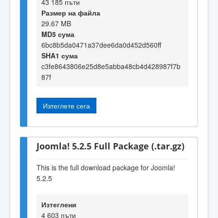
43 185 пъти
Размер на файла
29.67 MB
MD5 сума
6bc8b5da0471a37dee6da0d452d560ff
SHA1 сума
c3fe8643806e25d8e5abba48cb4d428987f7b
87f
Изтеглете сега
Joomla! 5.2.5 Full Package (.tar.gz)
This is the full download package for Joomla!
5.2.5
Изтеглени
4 603 пъти