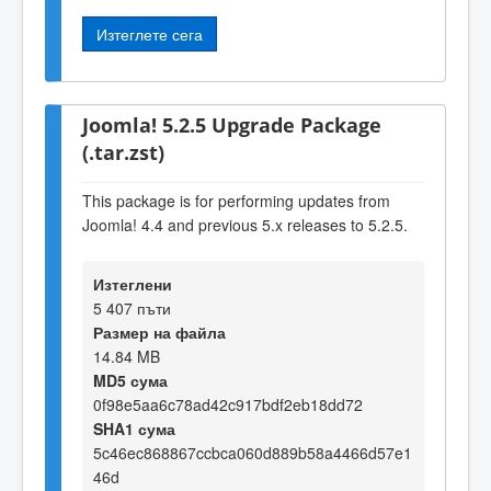
Изтеглете сега
Joomla! 5.2.5 Upgrade Package
(.tar.zst)
This package is for performing updates from
Joomla! 4.4 and previous 5.x releases to 5.2.5.
Изтеглени
5 407 пъти
Размер на файла
14.84 MB
MD5 сума
0f98e5aa6c78ad42c917bdf2eb18dd72
SHA1 сума
5c46ec868867ccbca060d889b58a4466d57e1
46d