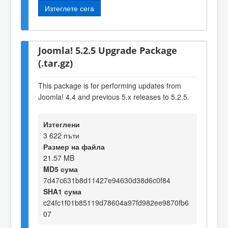
Изтеглете сега
Joomla! 5.2.5 Upgrade Package
(.tar.gz)
This package is for performing updates from
Joomla! 4.4 and previous 5.x releases to 5.2.5.
Изтеглени
3 622 пъти
Размер на файла
21.57 MB
MD5 сума
7d47c631b8d11427e94630d38d6c0f84
SHA1 сума
c24fc1f01b85119d78604a97fd982ee9870fb6
07