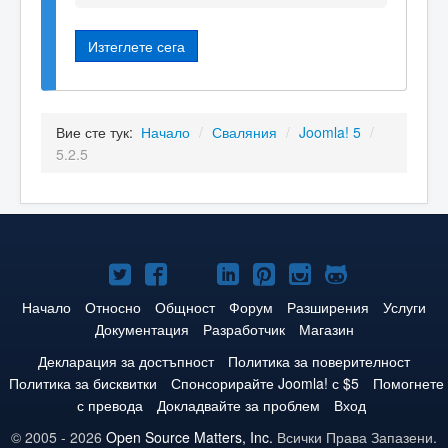
Изтеглете сега
Вие сте тук:
Начало
/
Сваляния
/
Joomla! 5
/
5.2.5
Joomla!
Joomla!
Joomla!
Joomla!
Joomla!
Joomla!
Joomla!
в
във
в
в
в
в
в
Начало
Относно
Общност
Форум
Разширения
Услуги
Документация
Разработчик
Магазин
Twitter
Facebook
YouTube
LinkedIn
Pinterest
Instagram
GitHub
Декларация за достъпност
Политика за поверителност
Политика за бисквитки
Спонсорирайте Joomla! с $5
Помогнете
с превода
Докладвайте за проблем
Вход
© 2005 - 2026
Open Source Matters, Inc.
Всички Права Запазени.