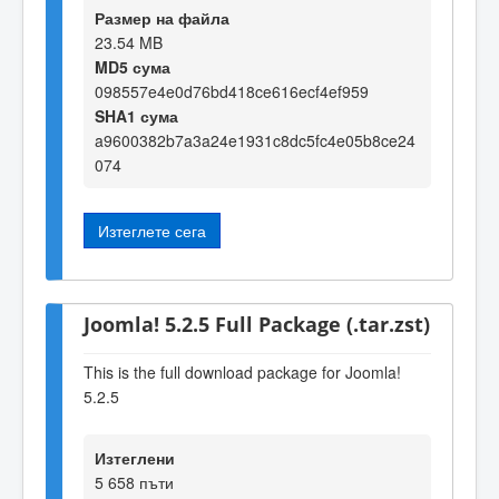
Размер на файла
23.54 MB
MD5 сума
098557e4e0d76bd418ce616ecf4ef959
SHA1 сума
a9600382b7a3a24e1931c8dc5fc4e05b8ce24
074
Изтеглете сега
Joomla! 5.2.5 Full Package (.tar.zst)
This is the full download package for Joomla!
5.2.5
Изтеглени
5 658 пъти