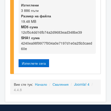
Изтеглени
3 886 пъти
Размер на файла
19.48 MB
MD5 сума
12cf5c4dd16fb74a2d9683ead348be39
SHA1 сума
4240ea98f9977f934a0e7197d1e0a25b3caed
60e
Изтеглете сега
Вие сте тук:
Начало
/
Сваляния
/
Joomla! 4
/
4.4.8