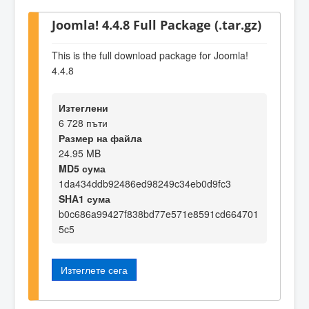
Joomla! 4.4.8 Full Package (.tar.gz)
This is the full download package for Joomla!
4.4.8
Изтеглени
6 728 пъти
Размер на файла
24.95 MB
MD5 сума
1da434ddb92486ed98249c34eb0d9fc3
SHA1 сума
b0c686a99427f838bd77e571e8591cd664701
5c5
Изтеглете сега