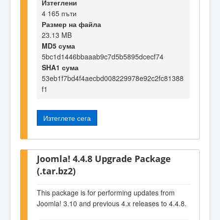
Изтеглени
4 165 пъти
Размер на файла
23.13 MB
MD5 сума
5bc1d1446bbaaab9c7d5b5895dcecf74
SHA1 сума
53eb1f7bd4f4aecbd008229978e92c2fc81388
f1
Изтеглете сега
Joomla! 4.4.8 Upgrade Package
(.tar.bz2)
This package is for performing updates from
Joomla! 3.10 and previous 4.x releases to 4.4.8.