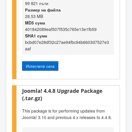
99 821 пъти
Размер на файла
28.53 MB
MD5 сума
401842089eaf507f535c765e13e1fb59
SHA1 сума
bcbd07e28df32c27ae94fbc94b6603d7527e3
aaf
Изтеглете сега
Joomla! 4.4.8 Upgrade Package
(.tar.gz)
This package is for performing updates from
Joomla! 3.10 and previous 4.x releases to 4.4.8.