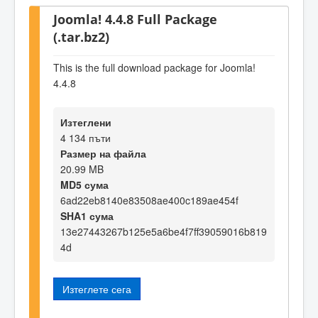
Joomla! 4.4.8 Full Package
(.tar.bz2)
This is the full download package for Joomla!
4.4.8
Изтеглени
4 134 пъти
Размер на файла
20.99 MB
MD5 сума
6ad22eb8140e83508ae400c189ae454f
SHA1 сума
13e27443267b125e5a6be4f7ff39059016b819
4d
Изтеглете сега