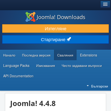
®
JOOMLA!
Joomla! Downloads
ИЗТЕГЛЯНЕ & РАЗШИРЯВАНЕ
Изтегляне
ОТКРИВАЙТЕ & УЧЕТЕ
Стартиране
ОБЩНОСТ & ПОДДРЪЖКА
РЕСУРСИ ЗА РАЗРАБОТКА
Начало
Последна версия
Сваляния
Extensions
Language Packs
Изисквания
Често задавани въпроси
API Documentation
Български
Joomla! 4.4.8