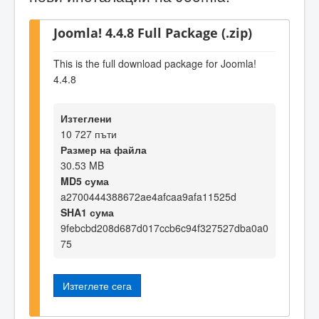
Joomla! 4.4.8 Full Package (.zip)
This is the full download package for Joomla!
4.4.8
Изтеглени
10 727 пъти
Размер на файла
30.53 MB
MD5 сума
a2700444388672ae4afcaa9afa11525d
SHA1 сума
9febcbd208d687d017ccb6c94f327527dba0a0
75
Изтеглете сега