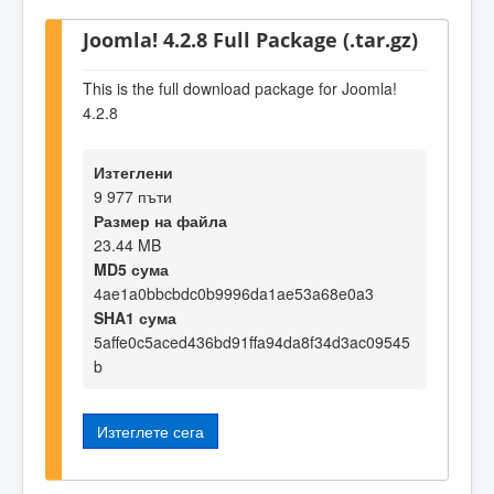
Joomla! 4.2.8 Full Package (.tar.gz)
This is the full download package for Joomla!
4.2.8
Изтеглени
9 977 пъти
Размер на файла
23.44 MB
MD5 сума
4ae1a0bbcbdc0b9996da1ae53a68e0a3
SHA1 сума
5affe0c5aced436bd91ffa94da8f34d3ac09545
b
Изтеглете сега