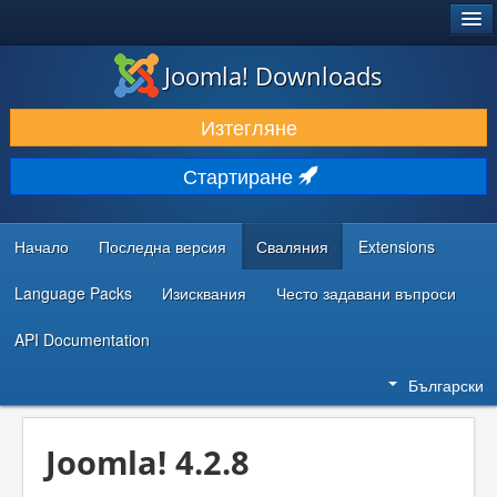
®
JOOMLA!
Joomla! Downloads
ИЗТЕГЛЯНЕ & РАЗШИРЯВАНЕ
Изтегляне
ОТКРИВАЙТЕ & УЧЕТЕ
Стартиране
ОБЩНОСТ & ПОДДРЪЖКА
РЕСУРСИ ЗА РАЗРАБОТКА
Начало
Последна версия
Сваляния
Extensions
Language Packs
Изисквания
Често задавани въпроси
API Documentation
Български
Joomla! 4.2.8