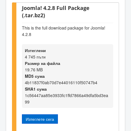
Joomla! 4.2.8 Full Package
(.tar.bz2)
This is the full download package for Joomla!
4.2.8
Изтеглени
4 745 пъти
Размер на файла
19.76 MB
MD5 сума
4b11837f0ab70d7e44016110f50747b4
SHA1 сума
1c56447aa85e3933fc1ffd7866a49dfa5bd3ea
99
Изтеглете сега