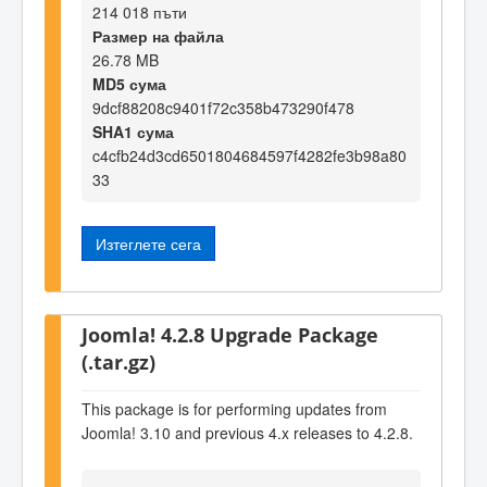
214 018 пъти
Размер на файла
26.78 MB
MD5 сума
9dcf88208c9401f72c358b473290f478
SHA1 сума
c4cfb24d3cd6501804684597f4282fe3b98a80
33
Изтеглете сега
Joomla! 4.2.8 Upgrade Package
(.tar.gz)
This package is for performing updates from
Joomla! 3.10 and previous 4.x releases to 4.2.8.