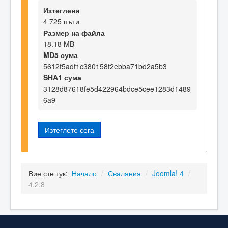
Изтеглени
4 725 пъти
Размер на файла
18.18 MB
MD5 сума
5612f5adf1c380158f2ebba71bd2a5b3
SHA1 сума
3128d87618fe5d422964bdce5cee1283d1489
6a9
Изтеглете сега
Вие сте тук:
Начало
/
Сваляния
/
Joomla! 4
/
4.2.8