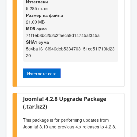
Изтеглени
5 285 пъти
Размер на файла
21.69 MB
MD5 сума
71f1eb8bc252c2faeca9d14745af345a
SHA1 сума
5c4ba1616f946deb5334703151cd51f719fd23
20
Изтеглете сега
Joomla! 4.2.8 Upgrade Package
(.tar.bz2)
This package is for performing updates from
Joomla! 3.10 and previous 4.x releases to 4.2.8.