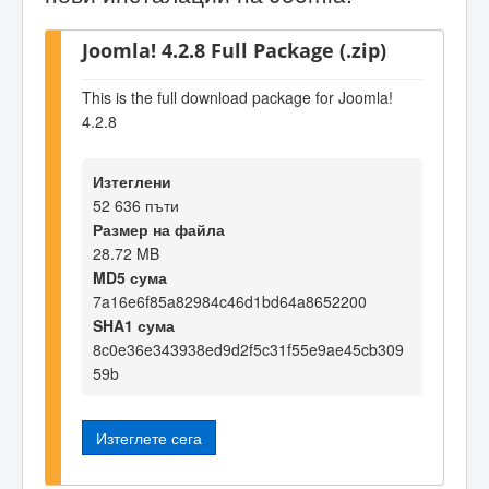
Joomla! 4.2.8 Full Package (.zip)
This is the full download package for Joomla!
4.2.8
Изтеглени
52 636 пъти
Размер на файла
28.72 MB
MD5 сума
7a16e6f85a82984c46d1bd64a8652200
SHA1 сума
8c0e36e343938ed9d2f5c31f55e9ae45cb309
59b
Изтеглете сега