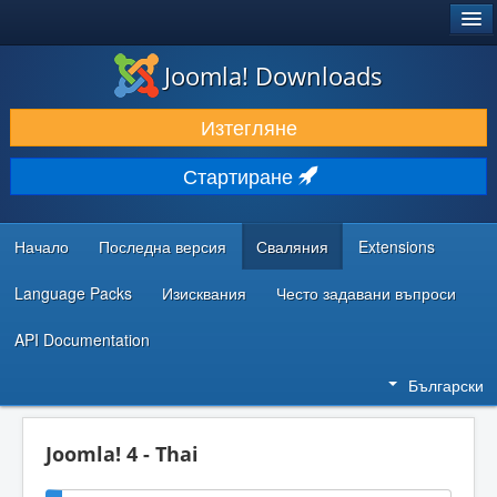
®
JOOMLA!
Joomla! Downloads
ИЗТЕГЛЯНЕ & РАЗШИРЯВАНЕ
Изтегляне
ОТКРИВАЙТЕ & УЧЕТЕ
Стартиране
ОБЩНОСТ & ПОДДРЪЖКА
РЕСУРСИ ЗА РАЗРАБОТКА
Начало
Последна версия
Сваляния
Extensions
Language Packs
Изисквания
Често задавани въпроси
API Documentation
Български
Joomla! 4 - Thai