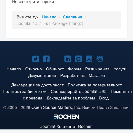
Не са открити версии
Вие сте тук:
Начало
/
Сваляния
/
Joomla! 1.5.1 Full Package (.tar.gz)
Joomla!
Joomla!
Joomla!
Joomla!
Joomla!
Joomla!
Joomla!
в
във
в
в
в
в
в
Начало
Относно
Общност
Форум
Разширения
Услуги
Документация
Разработчик
Магазин
Twitter
Facebook
YouTube
LinkedIn
Pinterest
Instagram
GitHub
Декларация за достъпност
Политика за поверителност
Политика за бисквитки
Спонсорирайте Joomla! с $5
Помогнете
с превода
Докладвайте за проблем
Вход
© 2005 - 2026
Open Source Matters, Inc.
Всички Права Запазени.
Joomla!
Хостинг от Rochen