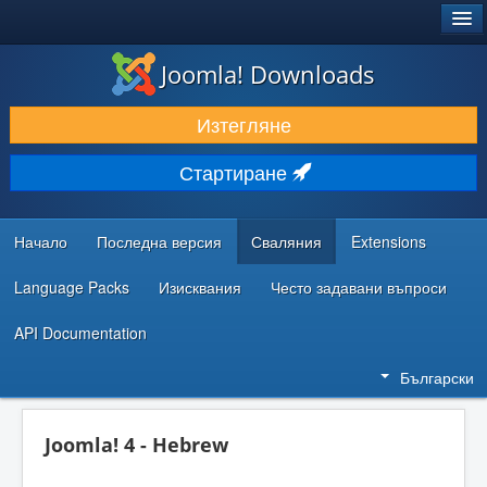
®
JOOMLA!
Joomla! Downloads
ИЗТЕГЛЯНЕ & РАЗШИРЯВАНЕ
Изтегляне
ОТКРИВАЙТЕ & УЧЕТЕ
Стартиране
ОБЩНОСТ & ПОДДРЪЖКА
РЕСУРСИ ЗА РАЗРАБОТКА
Начало
Последна версия
Сваляния
Extensions
Language Packs
Изисквания
Често задавани въпроси
API Documentation
Български
Joomla! 4 - Hebrew