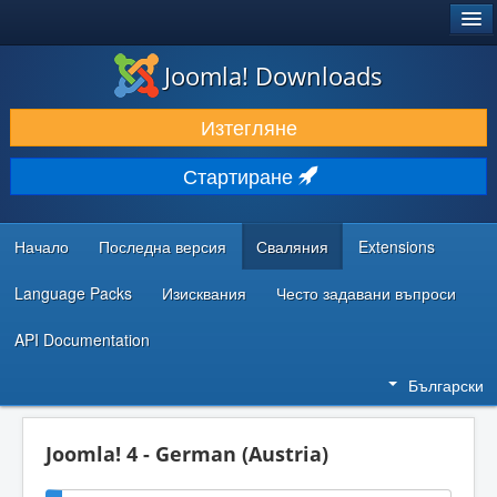
®
JOOMLA!
Joomla! Downloads
ИЗТЕГЛЯНЕ & РАЗШИРЯВАНЕ
Изтегляне
ОТКРИВАЙТЕ & УЧЕТЕ
Стартиране
ОБЩНОСТ & ПОДДРЪЖКА
РЕСУРСИ ЗА РАЗРАБОТКА
Начало
Последна версия
Сваляния
Extensions
Language Packs
Изисквания
Често задавани въпроси
API Documentation
Български
Joomla! 4 - German (Austria)