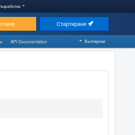
Разработка
егляне
Стартиране
Български
си
API Documentation