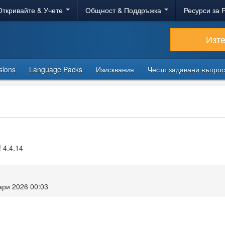
Откривайте & Учете
Общност & Поддръжка
Ресурси за 
Изт
sions
Language Packs
Изисквания
Често задавани въпро
! 4.4.14
ари 2026 00:03