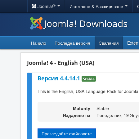
®
Joomla!
Изтегляне & Разширяване
Joomla! Downloads
Начало
Последна версия
Сваляния
Exten
Joomla! 4 - English (USA)
Версия 4.4.14.1
Stable
This is the English, USA Language Pack for Joomla
Maturity
Stable
Издадено на
Понеделник, 19 Яну
Прегледайте файловете