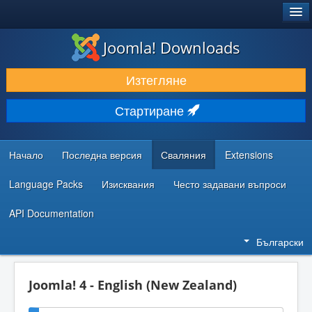
®
JOOMLA!
Joomla! Downloads
ИЗТЕГЛЯНЕ & РАЗШИРЯВАНЕ
Изтегляне
ОТКРИВАЙТЕ & УЧЕТЕ
Стартиране
ОБЩНОСТ & ПОДДРЪЖКА
РЕСУРСИ ЗА РАЗРАБОТКА
Начало
Последна версия
Сваляния
Extensions
Language Packs
Изисквания
Често задавани въпроси
API Documentation
Български
Joomla! 4 - English (New Zealand)