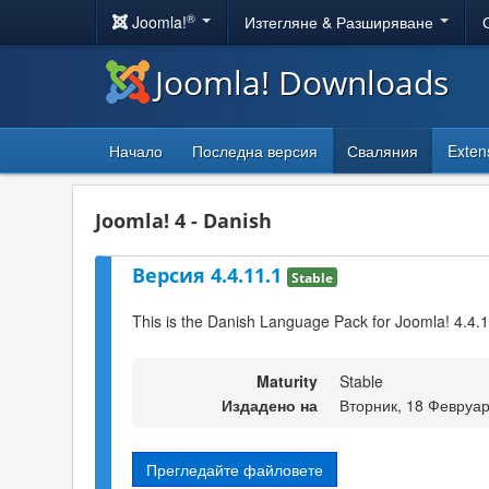
®
Joomla!
Изтегляне & Разширяване
Joomla! Downloads
Начало
Последна версия
Сваляния
Exten
Joomla! 4 - Danish
Версия 4.4.11.1
Stable
This is the Danish Language Pack for Joomla! 4.4.
Maturity
Stable
Издадено на
Вторник, 18 Февруар
Прегледайте файловете