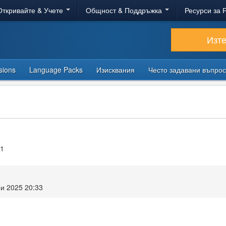
Откривайте & Учете
Общност & Поддръжка
Ресурси за 
Изт
sions
Language Packs
Изисквания
Често задавани въпро
11
и 2025 20:33