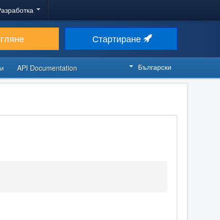
Разработка
егляне
Стартиране
Български
си
API Documentation