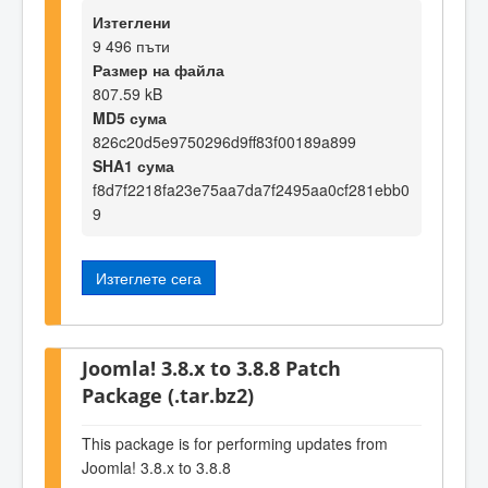
Изтеглени
9 496 пъти
Размер на файла
807.59 kB
MD5 сума
826c20d5e9750296d9ff83f00189a899
SHA1 сума
f8d7f2218fa23e75aa7da7f2495aa0cf281ebb0
9
Изтеглете сега
Joomla! 3.8.x to 3.8.8 Patch
Package (.tar.bz2)
This package is for performing updates from
Joomla! 3.8.x to 3.8.8