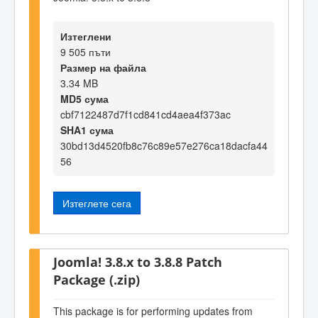
Изтеглени
9 505 пъти
Размер на файла
3.34 MB
MD5 сума
cbf7122487d7f1cd841cd4aea4f373ac
SHA1 сума
30bd13d4520fb8c76c89e57e276ca18dacfa44
56
Изтеглете сега
Joomla! 3.8.x to 3.8.8 Patch
Package (.zip)
This package is for performing updates from