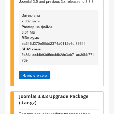
Joomla! 2.5 and previous 3.x releases to 3.8.8.
Изтеглени
7 067 пъти
Размер на файла
6.31 MB
MD5 сума
ea316d270e50dd2374a0112e6df39311
SHA1 сума
54861eeddb93d5dcddb28c3eb71ae39bb77ff
7de
Изтеглете сега
Joomla! 3.8.8 Upgrade Package
(.tar.gz)
This package is for performing updates from