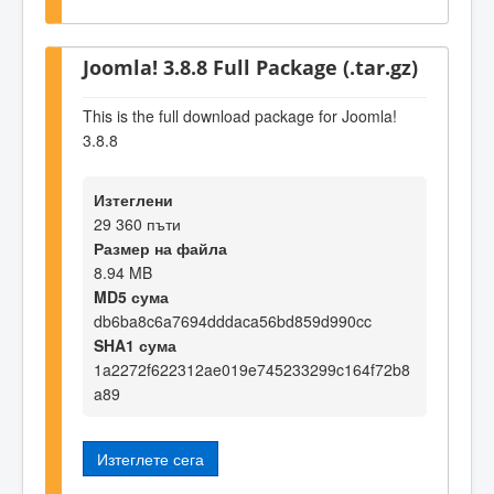
Joomla! 3.8.8 Full Package (.tar.gz)
This is the full download package for Joomla!
3.8.8
Изтеглени
29 360 пъти
Размер на файла
8.94 MB
MD5 сума
db6ba8c6a7694dddaca56bd859d990cc
SHA1 сума
1a2272f622312ae019e745233299c164f72b8
a89
Изтеглете сега