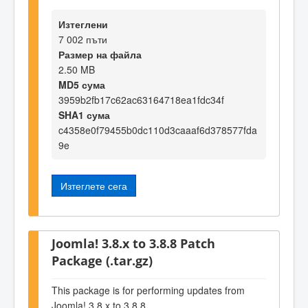
Изтеглени
7 002 пъти
Размер на файла
2.50 MB
MD5 сума
3959b2fb17c62ac63164718ea1fdc34f
SHA1 сума
c4358e0f79455b0dc110d3caaaf6d378577fda
9e
Изтеглете сега
Joomla! 3.8.x to 3.8.8 Patch
Package (.tar.gz)
This package is for performing updates from
Joomla! 3.8.x to 3.8.8