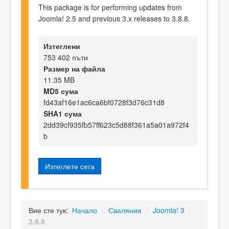
This package is for performing updates from
Joomla! 2.5 and previous 3.x releases to 3.8.8.
Изтеглени
753 402 пъти
Размер на файла
11.35 MB
MD5 сума
fd43af16e1ac6ca6bf0728f3d76c31d8
SHA1 сума
2dd39cf935fb57ff623c5d88f361a5a01a972f4
b
Изтеглете сега
Вие сте тук:
Начало
/
Сваляния
/
Joomla! 3
/
3.8.8