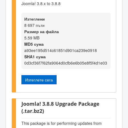
Joomla! 3.8.x to 3.8.8
Изтеглени
8 697 пъти
Размер на файла
5.59 MB
MD5 сума
a93ee195d514c61851d901ca239e0918
SHA1 сума
0d3cf36f7f62fa9064d0cfb6e6b05e8f5f4d1e03
Изтеглете сега
Joomla! 3.8.8 Upgrade Package
(.tar.bz2)
This package is for performing updates from