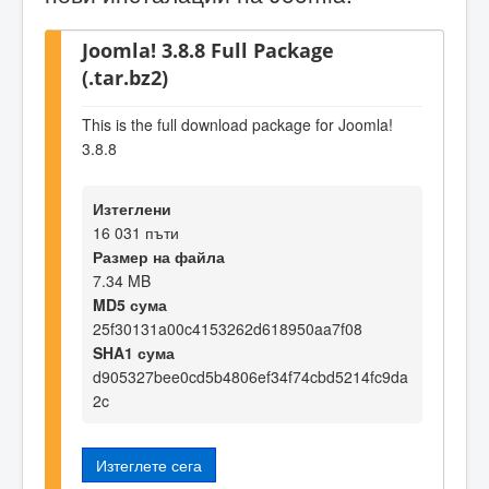
Joomla! 3.8.8 Full Package
(.tar.bz2)
This is the full download package for Joomla!
3.8.8
Изтеглени
16 031 пъти
Размер на файла
7.34 MB
MD5 сума
25f30131a00c4153262d618950aa7f08
SHA1 сума
d905327bee0cd5b4806ef34f74cbd5214fc9da
2c
Изтеглете сега