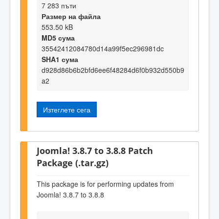
7 283 пъти
Размер на файла
553.50 kB
MD5 сума
35542412084780d14a99f5ec296981dc
SHA1 сума
d928d86b6b2bfd6ee6f48284d6f0b932d550b9
a2
Изтеглете сега
Joomla! 3.8.7 to 3.8.8 Patch
Package (.tar.gz)
This package is for performing updates from
Joomla! 3.8.7 to 3.8.8