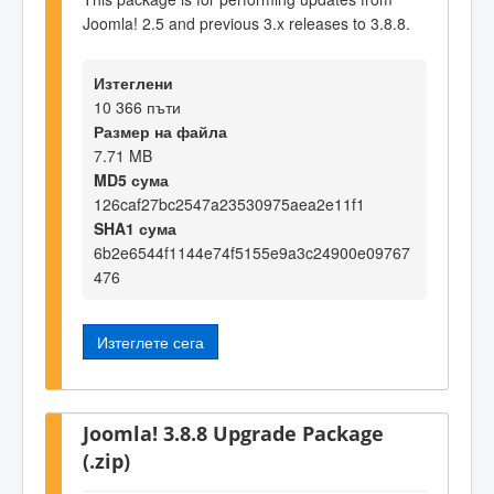
Joomla! 2.5 and previous 3.x releases to 3.8.8.
Изтеглени
10 366 пъти
Размер на файла
7.71 MB
MD5 сума
126caf27bc2547a23530975aea2e11f1
SHA1 сума
6b2e6544f1144e74f5155e9a3c24900e09767
476
Изтеглете сега
Joomla! 3.8.8 Upgrade Package
(.zip)