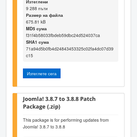
Изтеглени
9 288 пъти
Размер на файла
675.81 kB
MD5 сума
f31f4b58033fbdeb59dbc24d524037ca
SHA1 сума
71a94d5b0fb4d24843453325c02fa4dc07d39
c15
Изтеглете сега
Joomla! 3.8.7 to 3.8.8 Patch
Package (.zip)
This package is for performing updates from
Joomla! 3.8.7 to 3.8.8