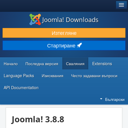
®
JOOMLA!
Joomla! Downloads
ИЗТЕГЛЯНЕ & РАЗШИРЯВАНЕ
Изтегляне
ОТКРИВАЙТЕ & УЧЕТЕ
Стартиране
ОБЩНОСТ & ПОДДРЪЖКА
РЕСУРСИ ЗА РАЗРАБОТКА
Начало
Последна версия
Сваляния
Extensions
Language Packs
Изисквания
Често задавани въпроси
API Documentation
Български
Joomla! 3.8.8