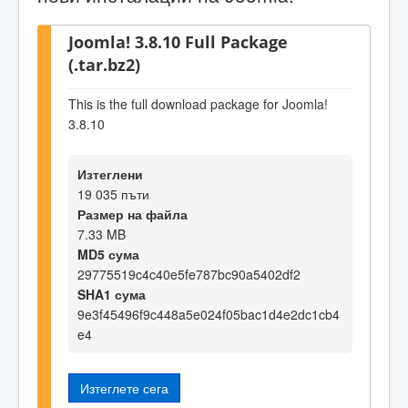
Joomla! 3.8.10 Full Package
(.tar.bz2)
This is the full download package for Joomla!
3.8.10
Изтеглени
19 035 пъти
Размер на файла
7.33 MB
MD5 сума
29775519c4c40e5fe787bc90a5402df2
SHA1 сума
9e3f45496f9c448a5e024f05bac1d4e2dc1cb4
e4
Изтеглете сега