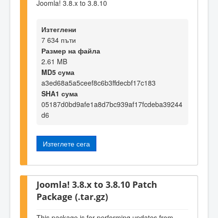
Joomla! 3.8.x to 3.8.10
Изтеглени
7 634 пъти
Размер на файла
2.61 MB
MD5 сума
a3ed68a5a5ceef8c6b3ffdecbf17c183
SHA1 сума
05187d0bd9afe1a8d7bc939af17fcdeba39244
d6
Изтеглете сега
Joomla! 3.8.x to 3.8.10 Patch
Package (.tar.gz)
This package is for performing updates from