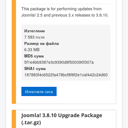
This package is for performing updates from
Joomla! 2.5 and previous 3.x releases to 3.8.10.
Изтеглени
7 583 пъти
Размер на файла
6.33 MB
MD5 сума
5f1e4bb9387e3c9390d8f500390f307a
SHA1 сума
187883f4c6522fa478bcf8f8f2e1caf442c24d60
Изтеглете сега
Joomla! 3.8.10 Upgrade Package
(.tar.gz)