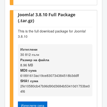
Joomla! 3.8.10 Full Package
(.tar.gz)
This is the full download package for Joomla!
3.8.10
Изтеглени
30 812 пъти
Размер на файла
8.96 MB
MD5 сума
61891613ac19ce830734384518b3ddff
SHA1 сума
2fe10580cb47b96d90d3684b53410d1753be0
4f6
Изтеглете сега