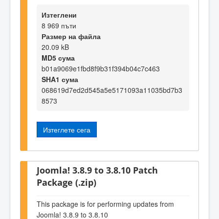
Изтеглени
8 969 пъти
Размер на файла
20.09 kB
MD5 сума
b01a9069e1fbd8f9b31f394b04c7c463
SHA1 сума
068619d7ed2d545a5e5171093a11035bd7b3
8573
Изтеглете сега
Joomla! 3.8.9 to 3.8.10 Patch
Package (.zip)
This package is for performing updates from
Joomla! 3.8.9 to 3.8.10