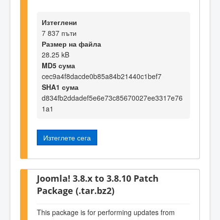
Изтеглени
7 837 пъти
Размер на файла
28.25 kB
MD5 сума
cec9a4f8dacde0b85a84b21440c1bef7
SHA1 сума
d834fb2ddadef5e6e73c85670027ee3317e76
1a1
Изтеглете сега
Joomla! 3.8.x to 3.8.10 Patch
Package (.tar.bz2)
This package is for performing updates from