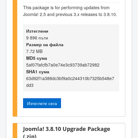
This package is for performing updates from
Joomla! 2.5 and previous 3.x releases to 3.8.10.
Изтеглени
9 896 пъти
Размер на файла
7.72 MB
MD5 сума
5af07fafcfb7a0e74e3c93739ab72982
SHA1 сума
63d92f1a388dc3bf9a0c244310b7325b548e7
dd3
Изтеглете сега
Joomla! 3.8.10 Upgrade Package
(.zip)