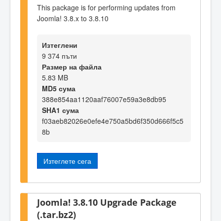
This package is for performing updates from
Joomla! 3.8.x to 3.8.10
Изтеглени
9 374 пъти
Размер на файла
5.83 MB
MD5 сума
388e854aa1120aaf76007e59a3e8db95
SHA1 сума
f03aeb82026e0efe4e750a5bd6f350d666f5c5
8b
Изтеглете сега
Joomla! 3.8.10 Upgrade Package
(.tar.bz2)