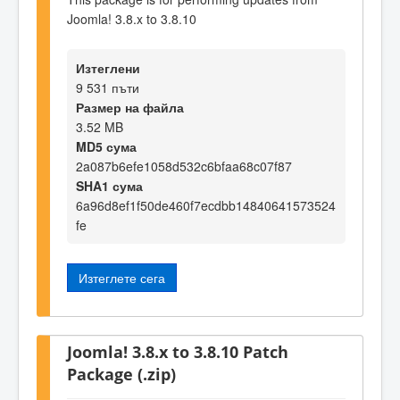
Joomla! 3.8.x to 3.8.10
Изтеглени
9 531 пъти
Размер на файла
3.52 MB
MD5 сума
2a087b6efe1058d532c6bfaa68c07f87
SHA1 сума
6a96d8ef1f50de460f7ecdbb14840641573524
fe
Изтеглете сега
Joomla! 3.8.x to 3.8.10 Patch
Package (.zip)