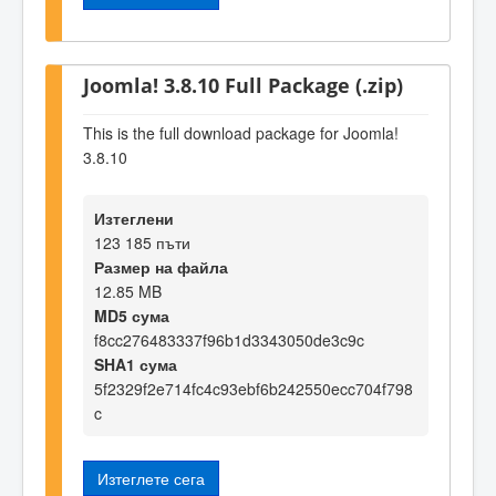
Joomla! 3.8.10 Full Package (.zip)
This is the full download package for Joomla!
3.8.10
Изтеглени
123 185 пъти
Размер на файла
12.85 MB
MD5 сума
f8cc276483337f96b1d3343050de3c9c
SHA1 сума
5f2329f2e714fc4c93ebf6b242550ecc704f798
c
Изтеглете сега