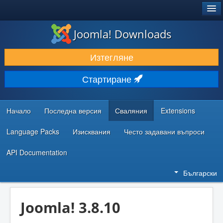
®
JOOMLA!
Joomla! Downloads
ИЗТЕГЛЯНЕ & РАЗШИРЯВАНЕ
Изтегляне
ОТКРИВАЙТЕ & УЧЕТЕ
Стартиране
ОБЩНОСТ & ПОДДРЪЖКА
РЕСУРСИ ЗА РАЗРАБОТКА
Начало
Последна версия
Сваляния
Extensions
Language Packs
Изисквания
Често задавани въпроси
API Documentation
Български
Joomla! 3.8.10