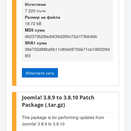
Изтеглени
7 220 пъти
Размер на файла
18.72 kB
MD5 сума
d62370b28acb636d280c72a1f78dc9dc
SHA1 сума
38e702d88ba5b11c80e6975da71ca10bf209d
8f3
Изтеглете сега
Joomla! 3.8.9 to 3.8.10 Patch
Package (.tar.gz)
This package is for performing updates from
Joomla! 3.8.9 to 3.8.10