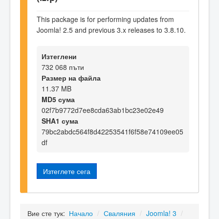
This package is for performing updates from
Joomla! 2.5 and previous 3.x releases to 3.8.10.
Изтеглени
732 068 пъти
Размер на файла
11.37 MB
MD5 сума
02f7b9772d7ee8cda63ab1bc23e02e49
SHA1 сума
79bc2abdc564f8d42253541f6f58e74109ee05
df
Изтеглете сега
Вие сте тук:
Начало
/
Сваляния
/
Joomla! 3
/