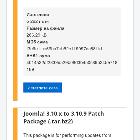
Изтеглени
5 292 пъти
Размер на файла
286.29 kB
MD5 сума
f3e9e1fce66ba7eb52c119997dc88f1d
SHA1 сума
4014a32df2839e529b08d3b450c895245e718
189
Изтеглете сега
Joomla! 3.10.x to 3.10.9 Patch
Package (.tar.bz2)
This package is for performing updates from