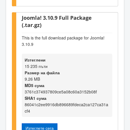
Joomla! 3.10.9 Full Package
(.tar.gz)
This is the full download package for Joomla!
3.10.9
Изтеглени
15 235 пъти
Размер на файла
9.26 MB
MD5 сума
3761c374937809ce5a08c60a3152b08f
SHA1 сума
86041c2ee9916db896689fdeca2ca127ca31a
cf4
Изтеглете сега