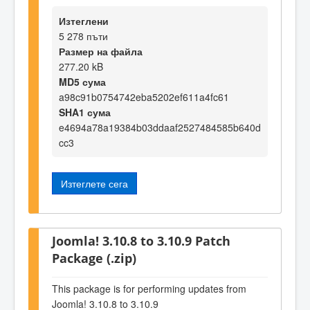
Изтеглени
5 278 пъти
Размер на файла
277.20 kB
MD5 сума
a98c91b0754742eba5202ef611a4fc61
SHA1 сума
e4694a78a19384b03ddaaf2527484585b640d
cc3
Изтеглете сега
Joomla! 3.10.8 to 3.10.9 Patch
Package (.zip)
This package is for performing updates from
Joomla! 3.10.8 to 3.10.9