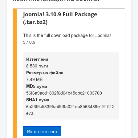
Joomla! 3.10.9 Full Package
(.tar.bz2)
This is the full download package for Joomla!
3.10.9
Изтеглени
8 530 пъти
Размер на файла
7.49 MB
MD5 сума
56f6a9acd1802f6d64b45dbc21003760
SHA1 сума
6a23f9c53395a49f9a021eb8563489e191512
e7a
Изтеглете сега