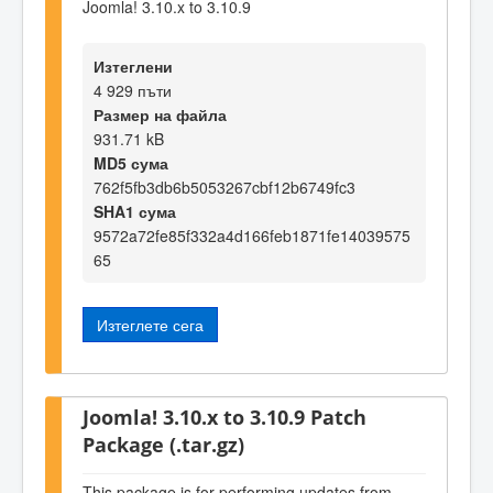
Joomla! 3.10.x to 3.10.9
Изтеглени
4 929 пъти
Размер на файла
931.71 kB
MD5 сума
762f5fb3db6b5053267cbf12b6749fc3
SHA1 сума
9572a72fe85f332a4d166feb1871fe14039575
65
Изтеглете сега
Joomla! 3.10.x to 3.10.9 Patch
Package (.tar.gz)
This package is for performing updates from