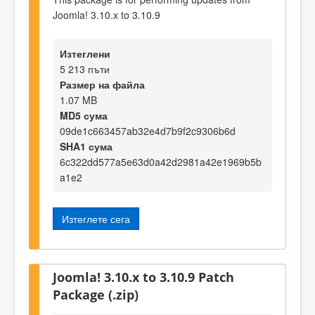
Joomla! 3.10.x to 3.10.9
Изтеглени
5 213 пъти
Размер на файла
1.07 MB
MD5 сума
09de1c663457ab32e4d7b9f2c9306b6d
SHA1 сума
6c322dd577a5e63d0a42d2981a42e1969b5b
a1e2
Изтеглете сега
Joomla! 3.10.x to 3.10.9 Patch
Package (.zip)