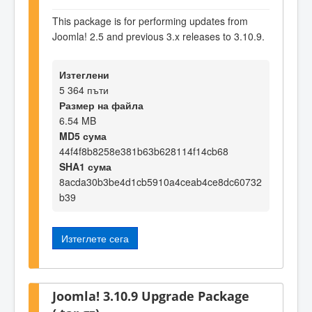
This package is for performing updates from
Joomla! 2.5 and previous 3.x releases to 3.10.9.
Изтеглени
5 364 пъти
Размер на файла
6.54 MB
MD5 сума
44f4f8b8258e381b63b628114f14cb68
SHA1 сума
8acda30b3be4d1cb5910a4ceab4ce8dc60732
b39
Изтеглете сега
Joomla! 3.10.9 Upgrade Package