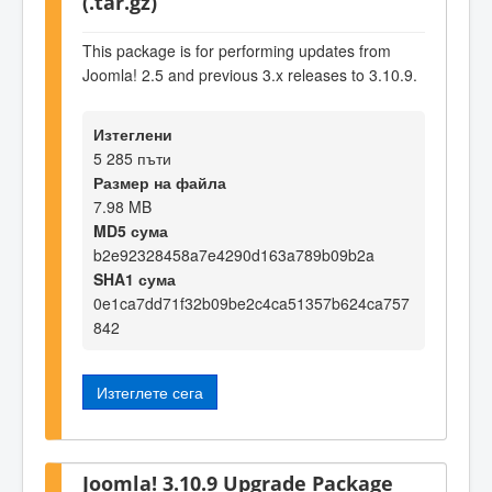
(.tar.gz)
This package is for performing updates from
Joomla! 2.5 and previous 3.x releases to 3.10.9.
Изтеглени
5 285 пъти
Размер на файла
7.98 MB
MD5 сума
b2e92328458a7e4290d163a789b09b2a
SHA1 сума
0e1ca7dd71f32b09be2c4ca51357b624ca757
842
Изтеглете сега
Joomla! 3.10.9 Upgrade Package