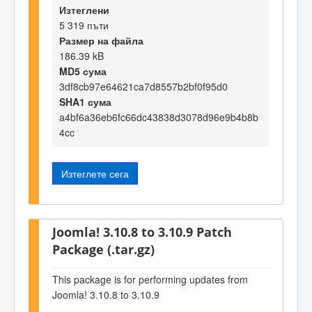
Изтеглени
5 319 пъти
Размер на файла
186.39 kB
MD5 сума
3df8cb97e64621ca7d8557b2bf0f95d0
SHA1 сума
a4bf6a36eb6fc66dc43838d3078d96e9b4b8b
4cc
Изтеглете сега
Joomla! 3.10.8 to 3.10.9 Patch
Package (.tar.gz)
This package is for performing updates from
Joomla! 3.10.8 to 3.10.9