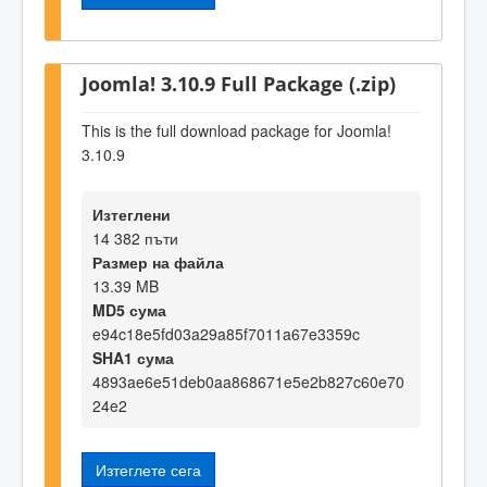
Joomla! 3.10.9 Full Package (.zip)
This is the full download package for Joomla!
3.10.9
Изтеглени
14 382 пъти
Размер на файла
13.39 MB
MD5 сума
e94c18e5fd03a29a85f7011a67e3359c
SHA1 сума
4893ae6e51deb0aa868671e5e2b827c60e70
24e2
Изтеглете сега