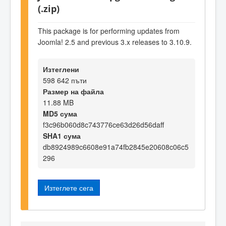
(.zip)
This package is for performing updates from
Joomla! 2.5 and previous 3.x releases to 3.10.9.
Изтеглени
598 642 пъти
Размер на файла
11.88 MB
MD5 сума
f3c96b060d8c743776ce63d26d56daff
SHA1 сума
db8924989c6608e91a74fb2845e20608c06c5
296
Изтеглете сега