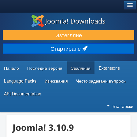
®
JOOMLA!
Joomla! Downloads
ИЗТЕГЛЯНЕ & РАЗШИРЯВАНЕ
Изтегляне
ОТКРИВАЙТЕ & УЧЕТЕ
Стартиране
ОБЩНОСТ & ПОДДРЪЖКА
РЕСУРСИ ЗА РАЗРАБОТКА
Начало
Последна версия
Сваляния
Extensions
Language Packs
Изисквания
Често задавани въпроси
API Documentation
Български
Joomla! 3.10.9