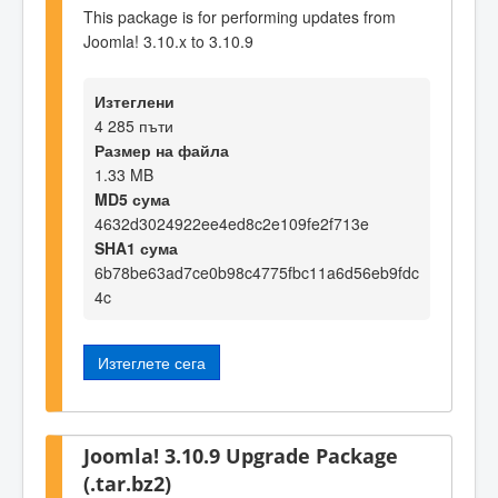
This package is for performing updates from
Joomla! 3.10.x to 3.10.9
Изтеглени
4 285 пъти
Размер на файла
1.33 MB
MD5 сума
4632d3024922ee4ed8c2e109fe2f713e
SHA1 сума
6b78be63ad7ce0b98c4775fbc11a6d56eb9fdc
4c
Изтеглете сега
Joomla! 3.10.9 Upgrade Package
(.tar.bz2)