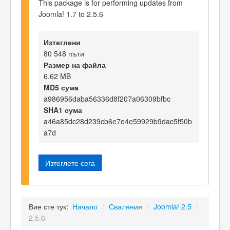
This package is for performing updates from
Joomla! 1.7 to 2.5.6
Изтеглени
80 548 пъти
Размер на файла
6.62 MB
MD5 сума
a986956daba56336d8f207a06309bfbc
SHA1 сума
a46a85dc28d239cb6e7e4e59929b9dac5f50b
a7d
Изтеглете сега
Вие сте тук:
Начало
/
Сваляния
/
Joomla! 2.5
/
2.5.6