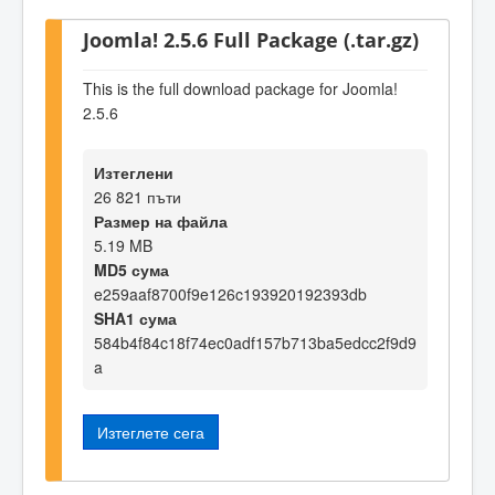
Joomla! 2.5.6 Full Package (.tar.gz)
This is the full download package for Joomla!
2.5.6
Изтеглени
26 821 пъти
Размер на файла
5.19 MB
MD5 сума
e259aaf8700f9e126c193920192393db
SHA1 сума
584b4f84c18f74ec0adf157b713ba5edcc2f9d9
a
Изтеглете сега