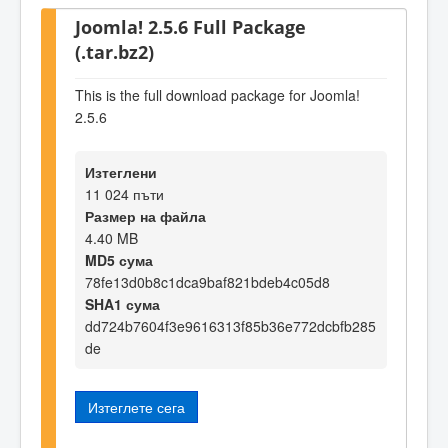
Joomla! 2.5.6 Full Package
(.tar.bz2)
This is the full download package for Joomla!
2.5.6
Изтеглени
11 024 пъти
Размер на файла
4.40 MB
MD5 сума
78fe13d0b8c1dca9baf821bdeb4c05d8
SHA1 сума
dd724b7604f3e9616313f85b36e772dcbfb285
de
Изтеглете сега