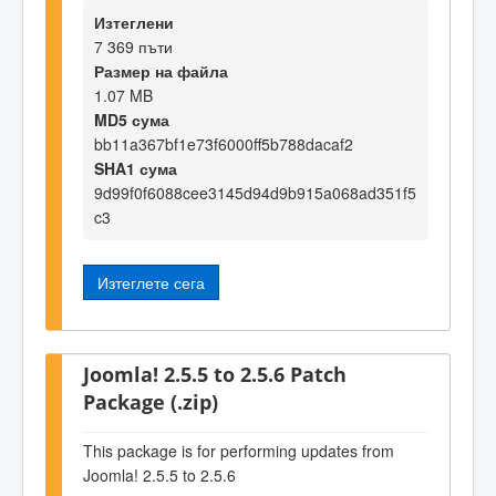
Изтеглени
7 369 пъти
Размер на файла
1.07 MB
MD5 сума
bb11a367bf1e73f6000ff5b788dacaf2
SHA1 сума
9d99f0f6088cee3145d94d9b915a068ad351f5
c3
Изтеглете сега
Joomla! 2.5.5 to 2.5.6 Patch
Package (.zip)
This package is for performing updates from
Joomla! 2.5.5 to 2.5.6