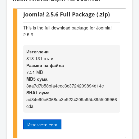
Joomla! 2.5.6 Full Package (.zip)
This is the full download package for Joomla!
2.5.6
Изтеглени
813 131 пъти
Размер на файла
7.51 MB
MD5 сума
3aa7d7b58bfa4eec3c3724209894d14e
SHA1 сума
ad34e90e6068db3e9224209a95b8955f09966
cda
Изтеглете сега