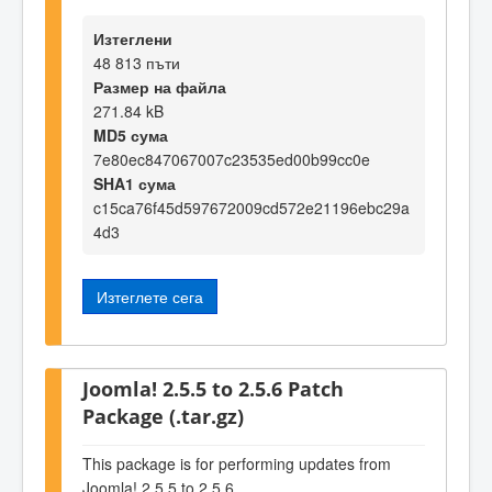
Изтеглени
48 813 пъти
Размер на файла
271.84 kB
MD5 сума
7e80ec847067007c23535ed00b99cc0e
SHA1 сума
c15ca76f45d597672009cd572e21196ebc29a
4d3
Изтеглете сега
Joomla! 2.5.5 to 2.5.6 Patch
Package (.tar.gz)
This package is for performing updates from
Joomla! 2.5.5 to 2.5.6