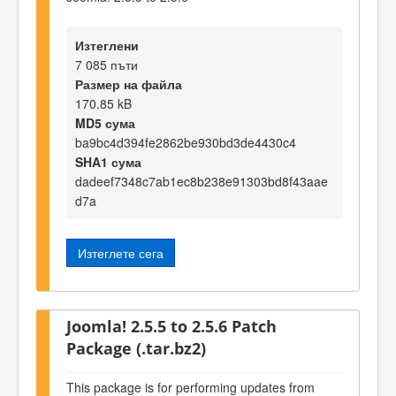
Изтеглени
7 085 пъти
Размер на файла
170.85 kB
MD5 сума
ba9bc4d394fe2862be930bd3de4430c4
SHA1 сума
dadeef7348c7ab1ec8b238e91303bd8f43aae
d7a
Изтеглете сега
Joomla! 2.5.5 to 2.5.6 Patch
Package (.tar.bz2)
This package is for performing updates from