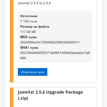
Joomla! 2.5.5 to 2.5.6
Изтеглени
7 150 пъти
Размер на файла
117.62 kB
MD5 сума
2024584ec0c7350fd60256b3d43b0311
SHA1 сума
8347840d06055371def831308463aeaa2c7a8
96b
Изтеглете сега
Joomla! 2.5.6 Upgrade Package
(.zip)