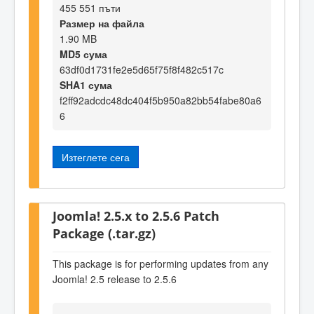
455 551 пъти
Размер на файла
1.90 MB
MD5 сума
63df0d1731fe2e5d65f75f8f482c517c
SHA1 сума
f2ff92adcdc48dc404f5b950a82bb54fabe80a6
6
Изтеглете сега
Joomla! 2.5.x to 2.5.6 Patch
Package (.tar.gz)
This package is for performing updates from any
Joomla! 2.5 release to 2.5.6