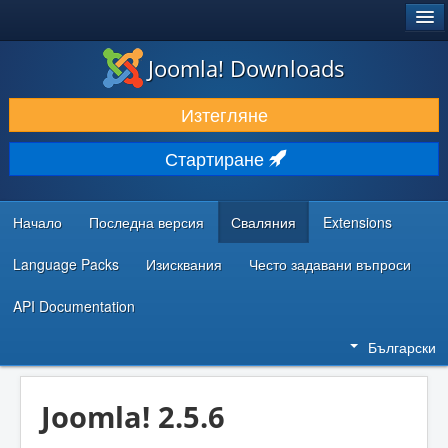
®
JOOMLA!
Joomla! Downloads
ИЗТЕГЛЯНЕ & РАЗШИРЯВАНЕ
Изтегляне
ОТКРИВАЙТЕ & УЧЕТЕ
Стартиране
ОБЩНОСТ & ПОДДРЪЖКА
РЕСУРСИ ЗА РАЗРАБОТКА
Начало
Последна версия
Сваляния
Extensions
Language Packs
Изисквания
Често задавани въпроси
API Documentation
Български
Joomla! 2.5.6