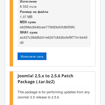
Изтеглени
8 332 пъти
Размер на файла
1.37 MB
MD5 сума
e6298ecb64bcae770b83efcfc8bf59fc
SHA1 сума
ac437c38ddb241e6207c842bcfef9f77e16445
d5
Изтеглете сега
Joomla! 2.5.x to 2.5.6 Patch
Package (.tar.bz2)
This package is for performing updates from any
Joomla! 2.5 release to 2.5.6