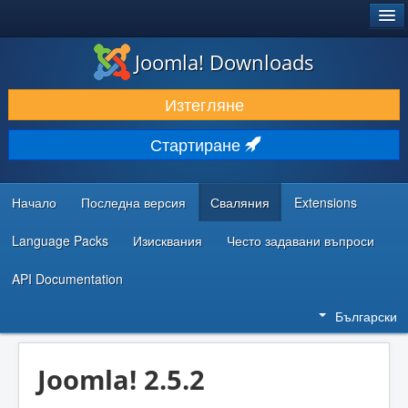
®
JOOMLA!
Joomla! Downloads
ИЗТЕГЛЯНЕ & РАЗШИРЯВАНЕ
Изтегляне
ОТКРИВАЙТЕ & УЧЕТЕ
Стартиране
ОБЩНОСТ & ПОДДРЪЖКА
РЕСУРСИ ЗА РАЗРАБОТКА
Начало
Последна версия
Сваляния
Extensions
Language Packs
Изисквания
Често задавани въпроси
API Documentation
Български
Joomla! 2.5.2