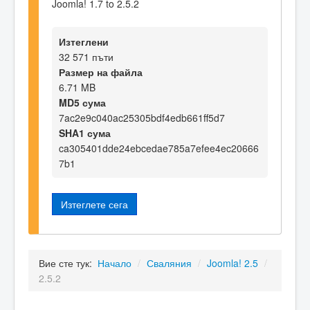
Joomla! 1.7 to 2.5.2
Изтеглени
32 571 пъти
Размер на файла
6.71 MB
MD5 сума
7ac2e9c040ac25305bdf4edb661ff5d7
SHA1 сума
ca305401dde24ebcedae785a7efee4ec20666
7b1
Изтеглете сега
Вие сте тук:
Начало
/
Сваляния
/
Joomla! 2.5
/
2.5.2