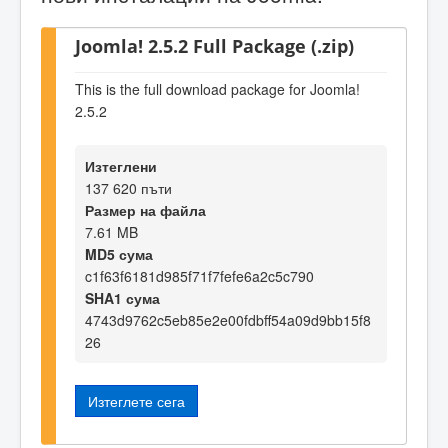
Joomla! 2.5.2 Full Package (.zip)
This is the full download package for Joomla!
2.5.2
Изтеглени
137 620 пъти
Размер на файла
7.61 MB
MD5 сума
c1f63f6181d985f71f7fefe6a2c5c790
SHA1 сума
4743d9762c5eb85e2e00fdbff54a09d9bb15f8
26
Изтеглете сега