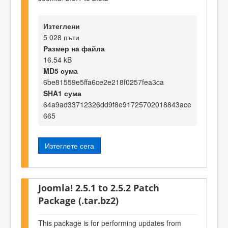
Изтеглени
5 028 пъти
Размер на файла
16.54 kB
MD5 сума
6be81559e5ffa6ce2e218f0257fea3ca
SHA1 сума
64a9ad33712326dd9f8e91725702018843ace
665
Изтеглете сега
Joomla! 2.5.1 to 2.5.2 Patch
Package (.tar.bz2)
This package is for performing updates from