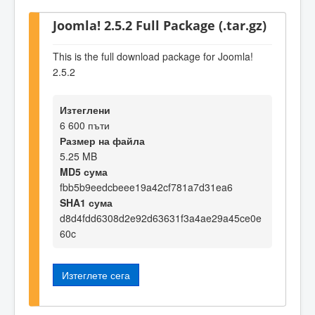
Joomla! 2.5.2 Full Package (.tar.gz)
This is the full download package for Joomla!
2.5.2
Изтеглени
6 600 пъти
Размер на файла
5.25 MB
MD5 сума
fbb5b9eedcbeee19a42cf781a7d31ea6
SHA1 сума
d8d4fdd6308d2e92d63631f3a4ae29a45ce0e
60c
Изтеглете сега