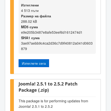
Изтеглени
4 513 пъти
Размер на файла
288.02 kB
MD5 сума
e9e205b3487e8afe53eef6d1612474d1
SHA1 сума
3ae97aebb9c4ca2d36c7d9f40812a041d0603
879
Изтеглете сега
Joomla! 2.5.1 to 2.5.2 Patch
Package (.zip)
This package is for performing updates from
Joomla! 2.5.1 to 2.5.2