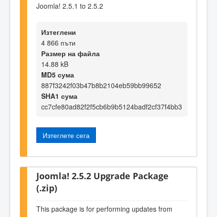
Joomla! 2.5.1 to 2.5.2
Изтеглени
4 866 пъти
Размер на файла
14.88 kB
MD5 сума
887f3242f03b47b8b2104eb59bb99652
SHA1 сума
cc7cfe80ad82f2f5cb6b9b5124badf2cf37f4bb3
Изтеглете сега
Joomla! 2.5.2 Upgrade Package
(.zip)
This package is for performing updates from