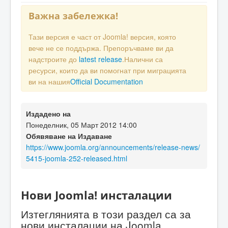
Важна забележка!
Тази версия е част от Joomla! версия, която
вече не се поддържа. Препоръчваме ви да
надстроите до
latest release
.Налични са
ресурси, които да ви помогнат при миграцията
ви на нашия
Official Documentation
Издадено на
Понеделник, 05 Март 2012 14:00
Обявяване на Издаване
https://www.joomla.org/announcements/release-news/
5415-joomla-252-released.html
Нови Joomla! инсталации
Изтеглянията в този раздел са за
нови инсталации на Joomla.