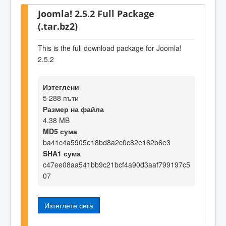
Joomla! 2.5.2 Full Package
(.tar.bz2)
This is the full download package for Joomla!
2.5.2
Изтеглени
5 288 пъти
Размер на файла
4.38 MB
MD5 сума
ba41c4a5905e18bd8a2c0c82e162b6e3
SHA1 сума
c47ee08aa541bb9c21bcf4a90d3aaf799197c5
07
Изтеглете сега