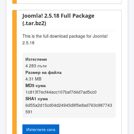
Joomla! 2.5.18 Full Package
(.tar.bz2)
This is the full download package for Joomla!
2.5.18
Изтеглени
4 283 пъти
Размер на файла
4.31 MB
MD5 сума
1c813f7ecf44acc107baf7d4d7ad5cc0
SHA1 сума
6d55a2d15cd04d24945d9f5e8ad763c987743
591
Изтеглете сега