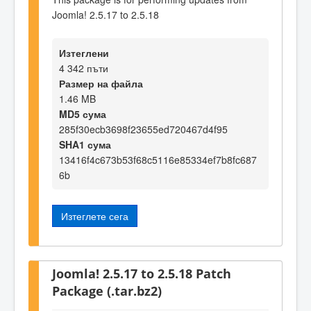
Joomla! 2.5.17 to 2.5.18
Изтеглени
4 342 пъти
Размер на файла
1.46 MB
MD5 сума
285f30ecb3698f23655ed720467d4f95
SHA1 сума
13416f4c673b53f68c5116e85334ef7b8fc687
6b
Изтеглете сега
Joomla! 2.5.17 to 2.5.18 Patch
Package (.tar.bz2)