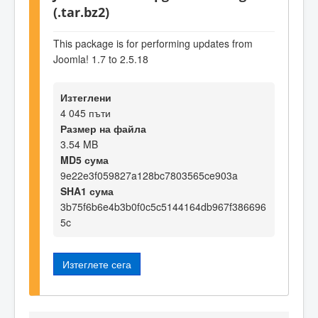
(.tar.bz2)
This package is for performing updates from
Joomla! 1.7 to 2.5.18
Изтеглени
4 045 пъти
Размер на файла
3.54 MB
MD5 сума
9e22e3f059827a128bc7803565ce903a
SHA1 сума
3b75f6b6e4b3b0f0c5c5144164db967f386696
5c
Изтеглете сега