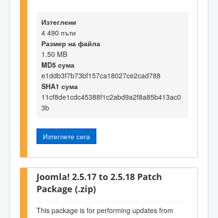
Изтеглени
4 490 пъти
Размер на файла
1.50 MB
MD5 сума
e1ddb3f7b73bf157ca18027ce2cad788
SHA1 сума
11cf8de1cdc45388f1c2abd9a2f8a85b413ac0
3b
Изтеглете сега
Joomla! 2.5.17 to 2.5.18 Patch
Package (.zip)
This package is for performing updates from