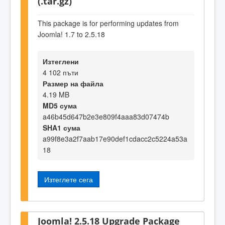
(.tar.gz)
This package is for performing updates from
Joomla! 1.7 to 2.5.18
Изтеглени
4 102 пъти
Размер на файла
4.19 MB
MD5 сума
a46b45d647b2e3e809f4aaa83d07474b
SHA1 сума
a99f8e3a2f7aab17e90def1cdacc2c5224a53a
18
Изтеглете сега
Joomla! 2.5.18 Upgrade Package