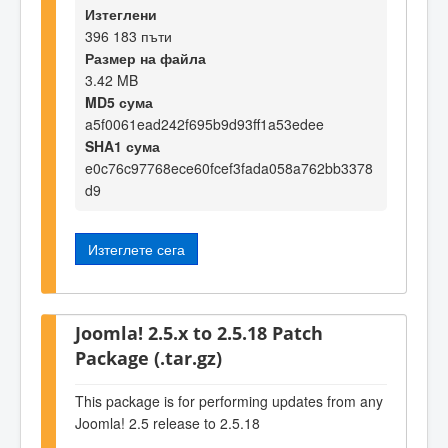
Изтеглени
396 183 пъти
Размер на файла
3.42 MB
MD5 сума
a5f0061ead242f695b9d93ff1a53edee
SHA1 сума
e0c76c97768ece60fcef3fada058a762bb3378
d9
Изтеглете сега
Joomla! 2.5.x to 2.5.18 Patch
Package (.tar.gz)
This package is for performing updates from any
Joomla! 2.5 release to 2.5.18