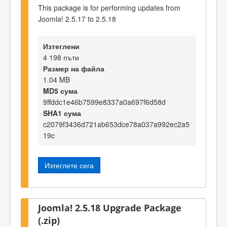
This package is for performing updates from
Joomla! 2.5.17 to 2.5.18
Изтеглени
4 198 пъти
Размер на файла
1.04 MB
MD5 сума
9ffddc1e46b7599e8337a0a697f6d58d
SHA1 сума
c2079f3436d721ab653dce78a037a992ec2a5
19c
Изтеглете сега
Joomla! 2.5.18 Upgrade Package
(.zip)