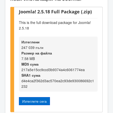
Joomla! 2.5.18 Full Package (.zip)
This is the full download package for Joomla!
2.5.18
Изтеглени
247 039 пъти
Размер на файла
7.58 MB
MD5 сума
217a5e15cc9ccd3b9374a4c6061774ea
SHA1 сума
d4e4ca2f362d3ac570ea2c93de930086692c1
232
Изтеглете сега