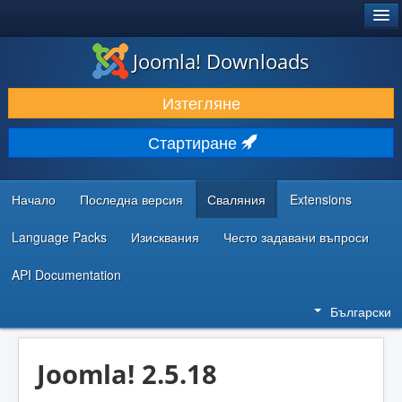
®
JOOMLA!
Joomla! Downloads
ИЗТЕГЛЯНЕ & РАЗШИРЯВАНЕ
Изтегляне
ОТКРИВАЙТЕ & УЧЕТЕ
Стартиране
ОБЩНОСТ & ПОДДРЪЖКА
РЕСУРСИ ЗА РАЗРАБОТКА
Начало
Последна версия
Сваляния
Extensions
Language Packs
Изисквания
Често задавани въпроси
API Documentation
Български
Joomla! 2.5.18