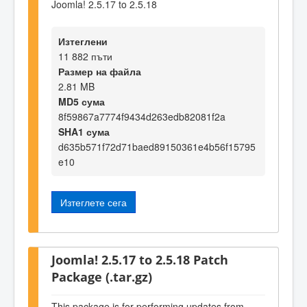
Joomla! 2.5.17 to 2.5.18
Изтеглени
11 882 пъти
Размер на файла
2.81 MB
MD5 сума
8f59867a7774f9434d263edb82081f2a
SHA1 сума
d635b571f72d71baed89150361e4b56f15795
e10
Изтеглете сега
Joomla! 2.5.17 to 2.5.18 Patch
Package (.tar.gz)
This package is for performing updates from