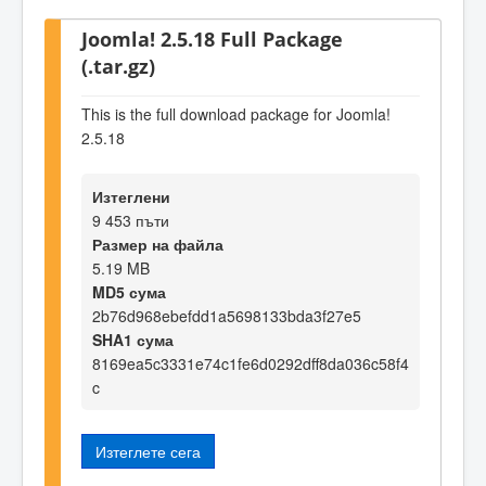
Joomla! 2.5.18 Full Package
(.tar.gz)
This is the full download package for Joomla!
2.5.18
Изтеглени
9 453 пъти
Размер на файла
5.19 MB
MD5 сума
2b76d968ebefdd1a5698133bda3f27e5
SHA1 сума
8169ea5c3331e74c1fe6d0292dff8da036c58f4
c
Изтеглете сега