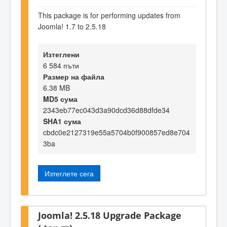
This package is for performing updates from
Joomla! 1.7 to 2.5.18
Изтеглени
6 584 пъти
Размер на файла
6.38 MB
MD5 сума
2343eb77ec043d3a90dcd36d88dfde34
SHA1 сума
cbdc0e2127319e55a5704b0f900857ed8e704
3ba
Изтеглете сега
Joomla! 2.5.18 Upgrade Package