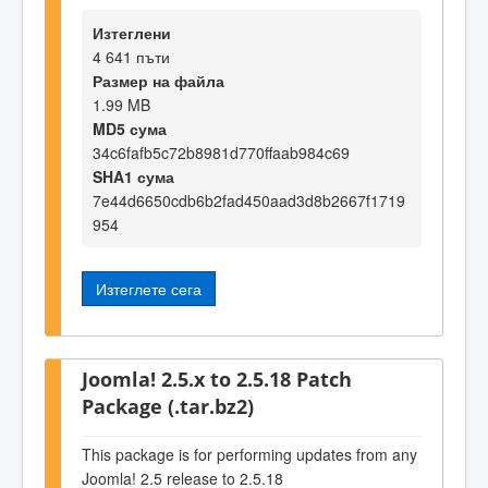
Изтеглени
4 641 пъти
Размер на файла
1.99 MB
MD5 сума
34c6fafb5c72b8981d770ffaab984c69
SHA1 сума
7e44d6650cdb6b2fad450aad3d8b2667f1719
954
Изтеглете сега
Joomla! 2.5.x to 2.5.18 Patch
Package (.tar.bz2)
This package is for performing updates from any
Joomla! 2.5 release to 2.5.18