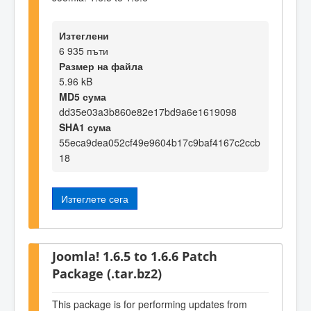
Изтеглени
6 935 пъти
Размер на файла
5.96 kB
MD5 сума
dd35e03a3b860e82e17bd9a6e1619098
SHA1 сума
55eca9dea052cf49e9604b17c9baf4167c2ccb
18
Изтеглете сега
Joomla! 1.6.5 to 1.6.6 Patch
Package (.tar.bz2)
This package is for performing updates from