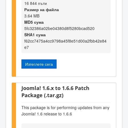
16 844 пъти
Размер на файла
3.64 MB
MD5 сума
5fc32386a02be04380d8f5280bcad520
SHA1 сума
f62cc7475a4cc9798a45f8e51d00a2fbb42e84
e7
Изтеглете сега
Joomla! 1.6.x to 1.6.6 Patch
Package (.tar.gz)
This package is for performing updates from any
Joomla! 1.6 release to 1.6.6