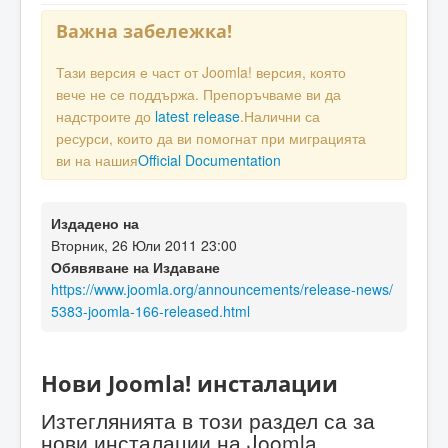
Важна забележка!
Тази версия е част от Joomla! версия, която
вече не се поддържа. Препоръчваме ви да
надстроите до
latest release
.Налични са
ресурси, които да ви помогнат при миграцията
ви на нашия
Official Documentation
Издадено на
Вторник, 26 Юли 2011 23:00
Обявяване на Издаване
https://www.joomla.org/announcements/release-news/
5383-joomla-166-released.html
Нови Joomla! инсталации
Изтеглянията в този раздел са за
нови инсталации на Joomla.