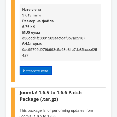
Изтеглени
9 619 пъти
Размер на файла
6.76 kB
MD5 сума
d38ddd4fc0001563a4cfd4f8b7ae5167
SHA1 сума
0ac95709d279b993c5a98e61c7dc85aceef25
4a7
Изтеглете сега
Joomla! 1.6.5 to 1.6.6 Patch
Package (.tar.gz)
This package is for performing updates from
Joomla! 1.6.5 to 1.6.6