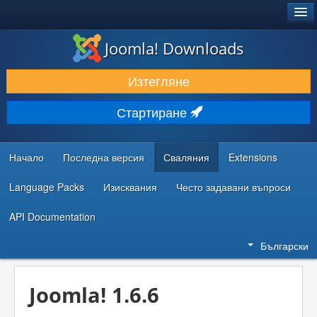
®
JOOMLA!
Joomla! Downloads
ИЗТЕГЛЯНЕ & РАЗШИРЯВАНЕ
Изтегляне
ОТКРИВАЙТЕ & УЧЕТЕ
Стартиране
ОБЩНОСТ & ПОДДРЪЖКА
РЕСУРСИ ЗА РАЗРАБОТКА
Начало
Последна версия
Сваляния
Extensions
Language Packs
Изисквания
Често задавани въпроси
API Documentation
Български
Joomla! 1.6.6