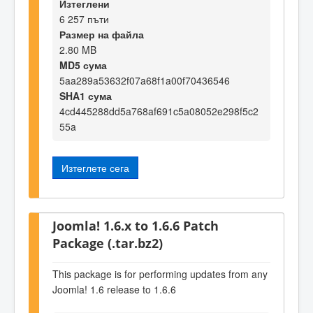
Изтеглени
6 257 пъти
Размер на файла
2.80 MB
MD5 сума
5aa289a53632f07a68f1a00f70436546
SHA1 сума
4cd445288dd5a768af691c5a08052e298f5c2
55a
Изтеглете сега
Joomla! 1.6.x to 1.6.6 Patch
Package (.tar.bz2)
This package is for performing updates from any
Joomla! 1.6 release to 1.6.6