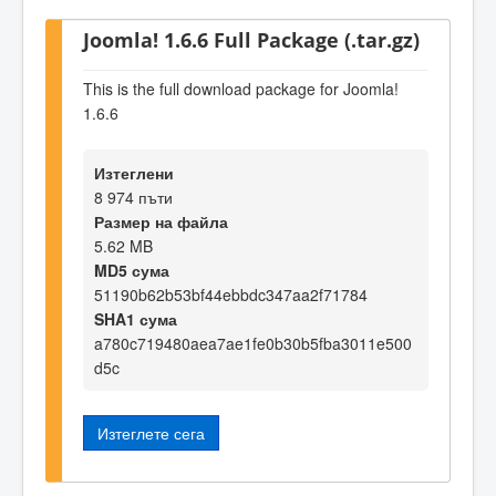
Joomla! 1.6.6 Full Package (.tar.gz)
This is the full download package for Joomla!
1.6.6
Изтеглени
8 974 пъти
Размер на файла
5.62 MB
MD5 сума
51190b62b53bf44ebbdc347aa2f71784
SHA1 сума
a780c719480aea7ae1fe0b30b5fba3011e500
d5c
Изтеглете сега