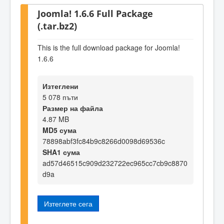
Joomla! 1.6.6 Full Package
(.tar.bz2)
This is the full download package for Joomla!
1.6.6
Изтеглени
5 078 пъти
Размер на файла
4.87 MB
MD5 сума
78898abf3fc84b9c8266d0098d69536c
SHA1 сума
ad57d46515c909d232722ec965cc7cb9c8870
d9a
Изтеглете сега