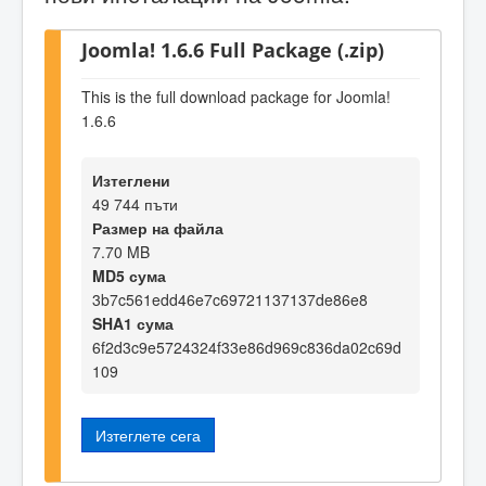
Joomla! 1.6.6 Full Package (.zip)
This is the full download package for Joomla!
1.6.6
Изтеглени
49 744 пъти
Размер на файла
7.70 MB
MD5 сума
3b7c561edd46e7c69721137137de86e8
SHA1 сума
6f2d3c9e5724324f33e86d969c836da02c69d
109
Изтеглете сега