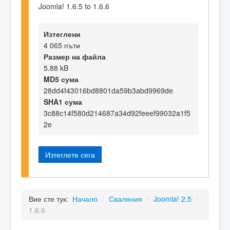
Joomla! 1.6.5 to 1.6.6
Изтеглени
4 065 пъти
Размер на файла
5.88 kB
MD5 сума
28dd4f43016bd8801da59b3abd9969de
SHA1 сума
3c88c14f580d214687a34d92feeef99032a1f5
2e
Изтеглете сега
Вие сте тук:
Начало
/
Сваляния
/
Joomla! 2.5
/
1.6.6