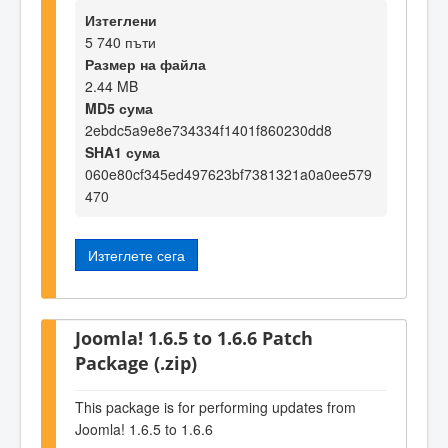
Изтеглени
5 740 пъти
Размер на файла
2.44 MB
MD5 сума
2ebdc5a9e8e734334f1401f860230dd8
SHA1 сума
060e80cf345ed497623bf7381321a0a0ee579
470
Изтеглете сега
Joomla! 1.6.5 to 1.6.6 Patch
Package (.zip)
This package is for performing updates from
Joomla! 1.6.5 to 1.6.6