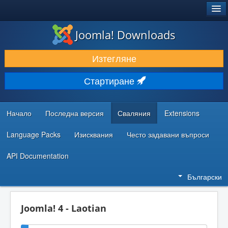
®
JOOMLA!
Joomla! Downloads
ИЗТЕГЛЯНЕ & РАЗШИРЯВАНЕ
Изтегляне
ОТКРИВАЙТЕ & УЧЕТЕ
Стартиране
ОБЩНОСТ & ПОДДРЪЖКА
РЕСУРСИ ЗА РАЗРАБОТКА
Начало
Последна версия
Сваляния
Extensions
Language Packs
Изисквания
Често задавани въпроси
API Documentation
Български
Joomla! 4 - Laotian