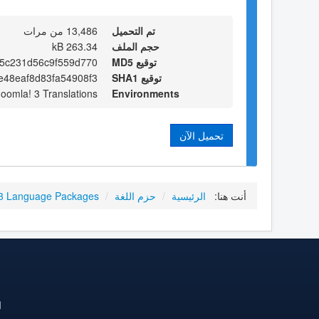
تم التحميل
13,486 من مرات
حجم الملف
263.34 kB
توقيع MD5
5c231d56c9f559d770
توقيع SHA1
48eaf8d83fa54908f3
Joomla! 3 Translations
Environments
تحميل الآن
أنت هنا:
الرئيسية
/
حزم اللغة
/
3 Language Packages
ا