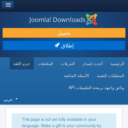
®
JOOMLA!
Joomla! Downloads
حمل & ومدد
تحميل
اكتشف & تعلم
إطلاق
المجتمع & والدعم الفني
الرئيسية
أحدث إصدار
التنزيلات
الملحقات
حزم اللغة
موارد المطورين
المتطلبات التقنية
الأسئلة الشائعة
وثائق واجهة برمجة التطبيقات API
عربي
This page is not yet fully available in your
language. Make a gift to your community by