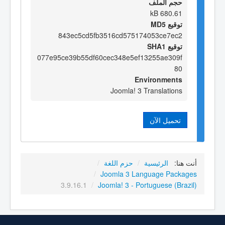
حجم الملف
680.61 kB
توقيع MD5
843ec5cd5fb3516cd575174053ce7ec2
توقيع SHA1
077e95ce39b55df60cec348e5ef13255ae309f
80
Environments
Joomla! 3 Translations
تحميل الآن
أنت هنا:
الرئيسية
/
حزم اللغة
/
/
Joomla 3 Language Packages
3.9.16.1
/
Joomla! 3 - Portuguese (Brazil)