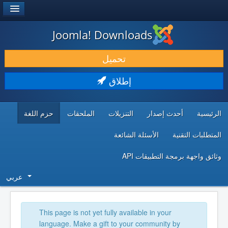
®
JOOMLA!
Joomla! Downloads
حمل & ومدد
تحميل
اكتشف & تعلم
إطلاق
المجتمع & والدعم الفني
الرئيسية
أحدث إصدار
التنزيلات
الملحقات
حزم اللغة
موارد المطورين
المتطلبات التقنية
الأسئلة الشائعة
وثائق واجهة برمجة التطبيقات API
عربي
This page is not yet fully available in your
language. Make a gift to your community by