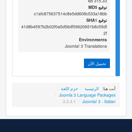
315.33 kB
توقيع MD5
c1afc875637514c8e5dd608c533a18bb
توقيع SHA1
41d8b4597b2b02f0a5d56df59620651b8c55df
2f
Environments
Joomla! 3 Translations
تحميل الآن
أنت هنا:
الرئيسية
/
حزم اللغة
/
/
Joomla 3 Language Packages
3.3.3.1
/
Joomla! 3 - Italian