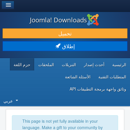
®
JOOMLA!
Joomla! Downloads
حمل & ومدد
تحميل
اكتشف & تعلم
إطلاق
المجتمع & والدعم الفني
الرئيسية
أحدث إصدار
التنزيلات
الملحقات
حزم اللغة
موارد المطورين
المتطلبات التقنية
الأسئلة الشائعة
وثائق واجهة برمجة التطبيقات API
عربي
This page is not yet fully available in your
language. Make a gift to your community by