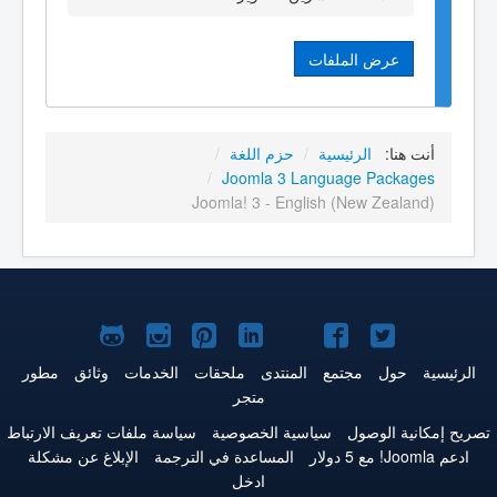
عرض الملفات
أنت هنا:
الرئيسية
/
حزم اللغة
/
/
Joomla 3 Language Packages
Joomla! 3 - English (New Zealand)
Joomla!
Joomla!
Joomla!
Joomla!
Joomla!
Joomla!
Joomla!
على
على
على
على
على
على
علىGitHub
الرئيسية
حول
مجتمع
المنتدى
ملحقات
الخدمات
وثائق
مطور
متجر
Twitter
فيس
يوتيوب
LinkedIn
Pinterest
Instagram
تصريح إمكانية الوصول
سياسية الخصوصية
سياسة ملفات تعريف الارتباط
بوك
ادعم Joomla! مع 5 دولار
المساعدة في الترجمة
الإبلاغ عن مشكلة
ادخل