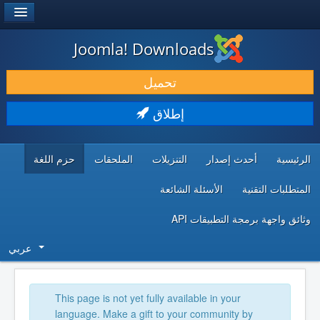
®
JOOMLA!
Joomla! Downloads
حمل & ومدد
تحميل
اكتشف & تعلم
إطلاق
المجتمع & والدعم الفني
الرئيسية
أحدث إصدار
التنزيلات
الملحقات
حزم اللغة
موارد المطورين
المتطلبات التقنية
الأسئلة الشائعة
وثائق واجهة برمجة التطبيقات API
عربي
This page is not yet fully available in your
language. Make a gift to your community by