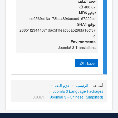
حجم الملف
400.87 kB
توقيع MD5
cd9569c16a178ba4894acac4167222ce
توقيع SHA1
26851f23444071dac5f1feac36a529bfa16cf37
d
Environments
Joomla! 3 Translations
تحميل الآن
أنت هنا:
الرئيسية
/
حزم اللغة
/
/
Joomla 3 Language Packages
3.8.6.1
/
Joomla! 3 - Chinese (Simplified)