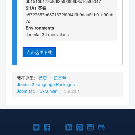
db1510b172b9df2a936b6b6c1ca85347
SHA1 签名
c8727657b6871672f90f4f6b9daa51b01d90eb
7c
Environments
Joomla! 3 Translations
点击这里下载
我在这里:
首页
/
语言包
/
Joomla 3 Language Packages
/
Joomla! 3 - Ukrainian
/
3.9.20.1
Twitter
Facebook
YouTube
LinkedIn
Pinterest
Instagram
GitHub