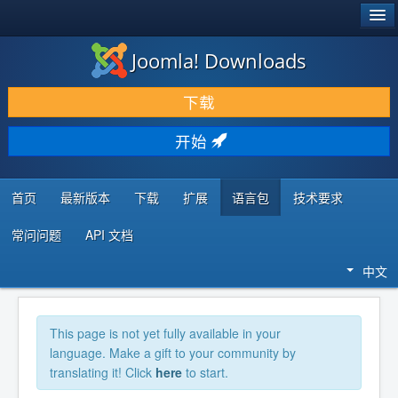
®
JOOMLA!
Joomla! Downloads
下载 & 扩展
下载
发现 & 学习
开始
社区 & 支持
开发者资源
首页
最新版本
下载
扩展
语言包
技术要求
常问问题
API 文档
中文
This page is not yet fully available in your
language. Make a gift to your community by
translating it! Click
here
to start.