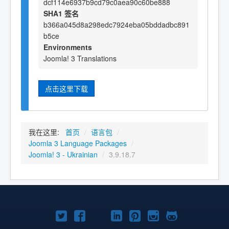
dcf114e6937b9cd79c0aea90c60be888
SHA1 签名
b366a045d8a298edc7924eba05bddadbc891
b5ce
Environments
Joomla! 3 Translations
点击这里下载
我在这里:
首页
/
语言包
/
Joomla 3 Language Packages
/
Joomla! 3 - Ukrainian
/
3.9.18.7
Twitter
Facebook
YouTube
LinkedIn
Pinterest
Instagram
GitHub