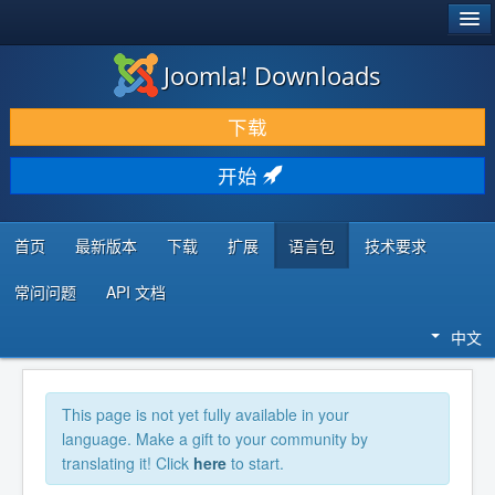
®
JOOMLA!
Joomla! Downloads
下载 & 扩展
下载
发现 & 学习
开始
社区 & 支持
开发者资源
首页
最新版本
下载
扩展
语言包
技术要求
常问问题
API 文档
中文
This page is not yet fully available in your
language. Make a gift to your community by
translating it! Click
here
to start.