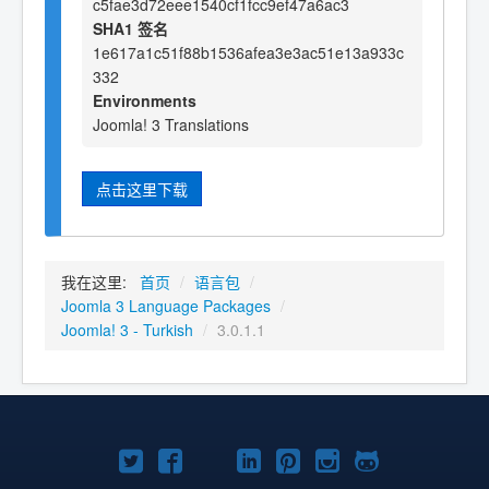
c5fae3d72eee1540cf1fcc9ef47a6ac3
SHA1 签名
1e617a1c51f88b1536afea3e3ac51e13a933c
332
Environments
Joomla! 3 Translations
点击这里下载
我在这里:
首页
/
语言包
/
Joomla 3 Language Packages
/
Joomla! 3 - Turkish
/
3.0.1.1
Twitter
Facebook
YouTube
LinkedIn
Pinterest
Instagram
GitHub