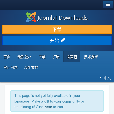
®
JOOMLA!
Joomla! Downloads
下载 & 扩展
下载
发现 & 学习
开始
社区 & 支持
开发者资源
首页
最新版本
下载
扩展
语言包
技术要求
常问问题
API 文档
中文
This page is not yet fully available in your
language. Make a gift to your community by
translating it! Click
here
to start.