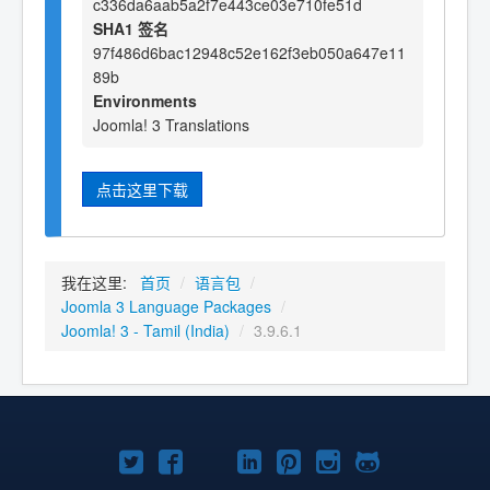
c336da6aab5a2f7e443ce03e710fe51d
SHA1 签名
97f486d6bac12948c52e162f3eb050a647e11
89b
Environments
Joomla! 3 Translations
点击这里下载
我在这里:
首页
/
语言包
/
Joomla 3 Language Packages
/
Joomla! 3 - Tamil (India)
/
3.9.6.1
Twitter
Facebook
YouTube
LinkedIn
Pinterest
Instagram
GitHub