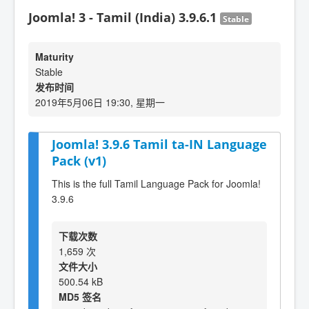
Joomla! 3 - Tamil (India) 3.9.6.1
Stable
Maturity
Stable
发布时间
2019年5月06日 19:30, 星期一
Joomla! 3.9.6 Tamil ta-IN Language
Pack (v1)
This is the full Tamil Language Pack for Joomla!
3.9.6
下载次数
1,659 次
文件大小
500.54 kB
MD5 签名