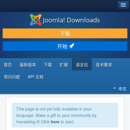
®
JOOMLA!
Joomla! Downloads
下载 & 扩展
下载
发现 & 学习
开始
社区 & 支持
开发者资源
首页
最新版本
下载
扩展
语言包
技术要求
常问问题
API 文档
中文
This page is not yet fully available in your
language. Make a gift to your community by
translating it! Click
here
to start.