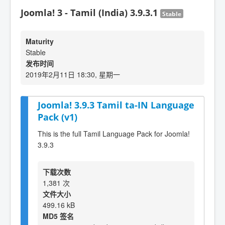
Joomla! 3 - Tamil (India) 3.9.3.1
Stable
Maturity
Stable
发布时间
2019年2月11日 18:30, 星期一
Joomla! 3.9.3 Tamil ta-IN Language
Pack (v1)
This is the full Tamil Language Pack for Joomla!
3.9.3
下载次数
1,381 次
文件大小
499.16 kB
MD5 签名