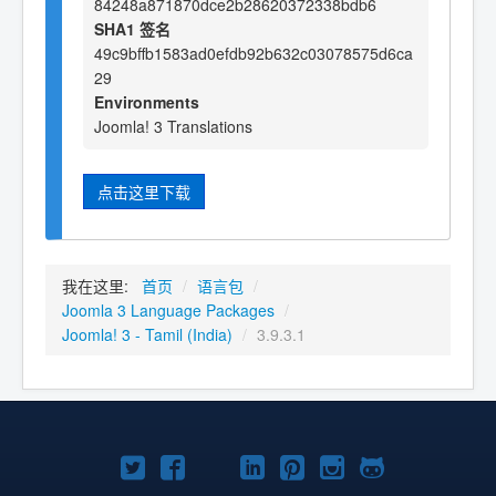
84248a871870dce2b28620372338bdb6
SHA1 签名
49c9bffb1583ad0efdb92b632c03078575d6ca
29
Environments
Joomla! 3 Translations
点击这里下载
我在这里:
首页
/
语言包
/
Joomla 3 Language Packages
/
Joomla! 3 - Tamil (India)
/
3.9.3.1
Twitter
Facebook
YouTube
LinkedIn
Pinterest
Instagram
GitHub