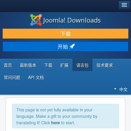
®
JOOMLA!
Joomla! Downloads
下载 & 扩展
下载
发现 & 学习
开始
社区 & 支持
开发者资源
首页
最新版本
下载
扩展
语言包
技术要求
常问问题
API 文档
中文
This page is not yet fully available in your
language. Make a gift to your community by
translating it! Click
here
to start.