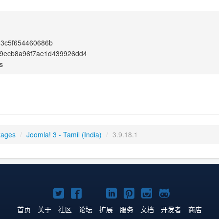
93c5f654460686b
9ecb8a96f7ae1d439926dd4
s
kages
/
Joomla! 3 - Tamil (India)
/
3.9.18.1
Twitter
Facebook
YouTube
LinkedIn
Pinterest
Instagram
GitHub
主
主
主
主
主
主
主
首页
关于
社区
论坛
扩展
服务
文档
开发者
商店