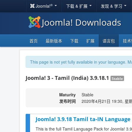
®
Joomla!
下载 & 扩展
发现 & 学习
Joomla! Downloads
首页
最新版本
下载
扩展
语言包
技术
This page is not yet fully available in your language. M
Joomla! 3 - Tamil (India) 3.9.18.1
Stable
Maturity
Stable
发布时间
2020年4月21日 19:30, 星
Joomla! 3.9.18 Tamil ta-IN Language 
This is the full Tamil Language Pack for Joomla! 3.