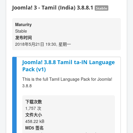
Joomla! 3 - Tamil (India) 3.8.8.1
Stable
Maturity
Stable
发布时间
2018年5月21日 19:30, 星期一
Joomla! 3.8.8 Tamil ta-IN Language
Pack (v1)
This is the full Tamil Language Pack for Joomla!
3.8.8
下载次数
1,757 次
文件大小
458.22 kB
MD5 签名