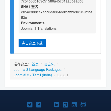
7c54c66b109c51580a45c01aa3bea6b3
SHA1 签名
eb5ae888c474dc0da804dd05339e6c949cfe4
53e
Environments
Joomla! 3 Translations
点击这里下载
我在这里:
首页
/
语言包
/
Joomla 3 Language Packages
/
Joomla! 3 - Tamil (India)
/
3.8.8.1
Twitter
Facebook
YouTube
LinkedIn
Pinterest
Instagram
GitHub