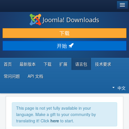
®
JOOMLA!
Joomla! Downloads
下载 & 扩展
下载
发现 & 学习
开始
社区 & 支持
开发者资源
首页
最新版本
下载
扩展
语言包
技术要求
常问问题
API 文档
中文
This page is not yet fully available in your
language. Make a gift to your community by
translating it! Click
here
to start.