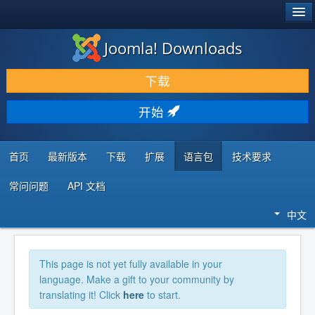
®
JOOMLA!
Joomla! Downloads
下载 & 扩展
下载
发现 & 学习
开始
社区 & 支持
开发者资源
首页
最新版本
下载
扩展
语言包
技术要求
常问问题
API 文档
中文
This page is not yet fully available in your
language. Make a gift to your community by
translating it! Click
here
to start.