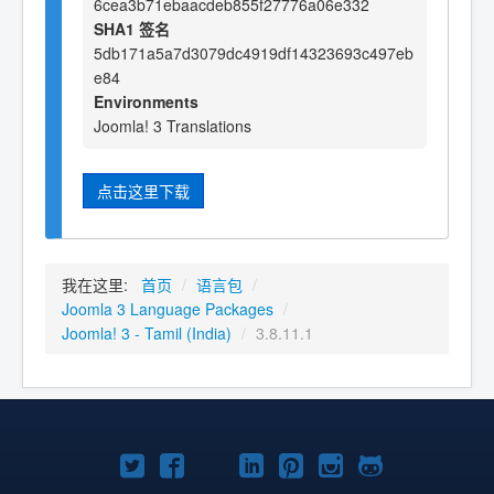
6cea3b71ebaacdeb855f27776a06e332
SHA1 签名
5db171a5a7d3079dc4919df14323693c497eb
e84
Environments
Joomla! 3 Translations
点击这里下载
我在这里:
首页
/
语言包
/
Joomla 3 Language Packages
/
Joomla! 3 - Tamil (India)
/
3.8.11.1
Twitter
Facebook
YouTube
LinkedIn
Pinterest
Instagram
GitHub