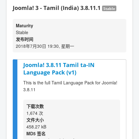
Joomla! 3 - Tamil (India) 3.8.11.1
Stable
Maturity
Stable
发布时间
2018年7月30日 19:30, 星期一
Joomla! 3.8.11 Tamil ta-IN
Language Pack (v1)
This is the full Tamil Language Pack for Joomla!
3.8.11
下载次数
1,674 次
文件大小
458.27 kB
MD5 签名