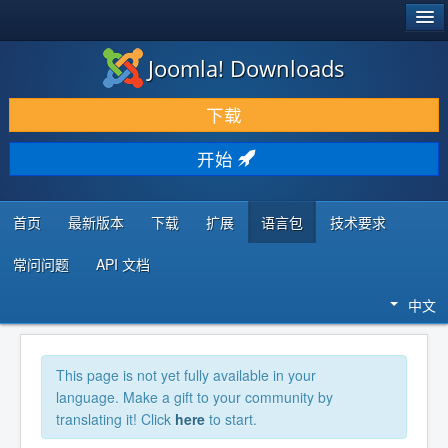
®
JOOMLA!
Joomla! Downloads
下载 & 扩展
下载
发现 & 学习
开始
社区 & 支持
开发者资源
首页
最新版本
下载
扩展
语言包
技术要求
常问问题
API 文档
中文
This page is not yet fully available in your
language. Make a gift to your community by
translating it! Click
here
to start.