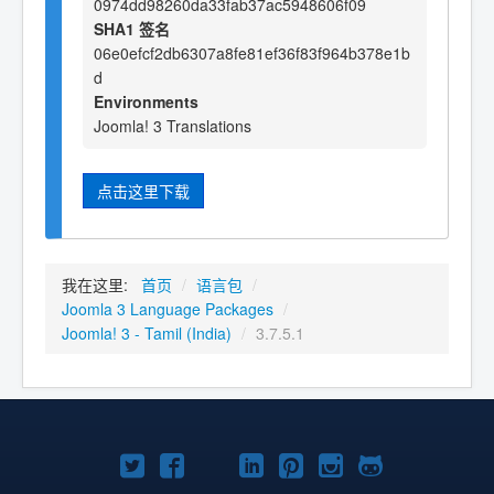
0974dd98260da33fab37ac5948606f09
SHA1 签名
06e0efcf2db6307a8fe81ef36f83f964b378e1b
d
Environments
Joomla! 3 Translations
点击这里下载
我在这里:
首页
/
语言包
/
Joomla 3 Language Packages
/
Joomla! 3 - Tamil (India)
/
3.7.5.1
Twitter
Facebook
YouTube
LinkedIn
Pinterest
Instagram
GitHub