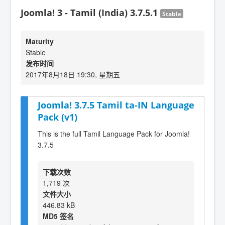
Joomla! 3 - Tamil (India) 3.7.5.1
Stable
Maturity
Stable
发布时间
2017年8月18日 19:30, 星期五
Joomla! 3.7.5 Tamil ta-IN Language
Pack (v1)
This is the full Tamil Language Pack for Joomla!
3.7.5
下载次数
1,719 次
文件大小
446.83 kB
MD5 签名