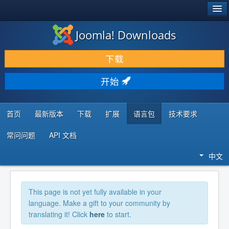
®
JOOMLA!
Joomla! Downloads
下载 & 扩展
下载
发现 & 学习
开始
社区 & 支持
开发者资源
首页
最新版本
下载
扩展
语言包
技术要求
常问问题
API 文档
中文
This page is not yet fully available in your
language. Make a gift to your community by
translating it! Click
here
to start.