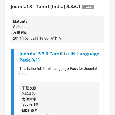
Joomla! 3 - Tamil (India) 3.3.6.1
Stable
Maturity
Stable
发布时间
2014年5月02日 19:30, 星期五
Joomla! 3.3.6 Tamil ta-IN Language
Pack (v1)
This is the full Tamil Language Pack for Joomla!
3.3.6
下载次数
2,638 次
文件大小
366.26 kB
MD5 签名