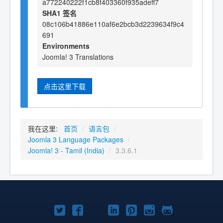
a772240222f1cb8f403360f935adeff7
SHA1 签名
08c106b41886e110af6e2bcb3d2239634f9c4
691
Environments
Joomla! 3 Translations
点击这里下载
我在这里:
首页
/
语言包
/
Joomla 3 Language Packages
/
Joomla! 3 - Tamil (India)
/
3.3.6.1
Twitter
Facebook
YouTube
LinkedIn
Pinterest
Instagram
GitHub