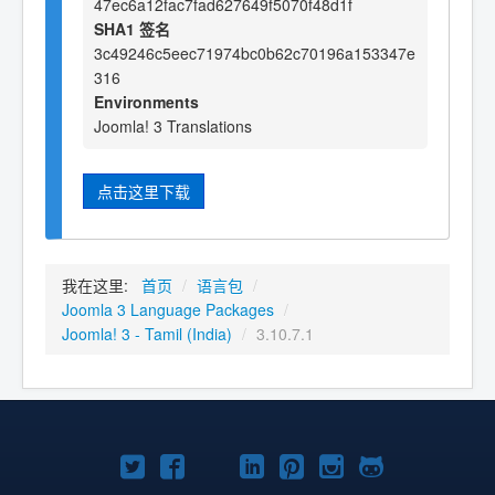
47ec6a12fac7fad627649f5070f48d1f
SHA1 签名
3c49246c5eec71974bc0b62c70196a153347e
316
Environments
Joomla! 3 Translations
点击这里下载
我在这里:
首页
/
语言包
/
Joomla 3 Language Packages
/
Joomla! 3 - Tamil (India)
/
3.10.7.1
Twitter
Facebook
YouTube
LinkedIn
Pinterest
Instagram
GitHub