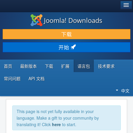
®
JOOMLA!
Joomla! Downloads
下载 & 扩展
下载
发现 & 学习
开始
社区 & 支持
开发者资源
首页
最新版本
下载
扩展
语言包
技术要求
常问问题
API 文档
中文
This page is not yet fully available in your
language. Make a gift to your community by
translating it! Click
here
to start.