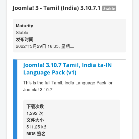
Joomla! 3 - Tamil (India) 3.10.7.1
Stable
Maturity
Stable
发布时间
2022年3月29日 16:35, 星期二
Joomla! 3.10.7 Tamil, India ta-IN
Language Pack (v1)
This is the full Tamil, India Language Pack for
Joomla! 3.10.7
下载次数
1,292 次
文件大小
511.25 kB
MD5 签名