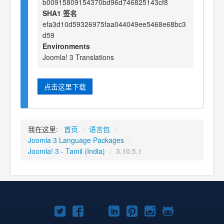
b00915809154370bd96d746825143cf8
SHA1 签名
efa3d10d59326975faa044049ee5468e68bc3
d59
Environments
Joomla! 3 Translations
点击这里下载
我在这里:
首页
/
语言包
/
Joomla 3 Language Packages
/
Joomla! 3 - Tamil (India)
/
3.10.5.1
Twitter
Facebook
YouTube
LinkedIn
Pinterest
Instagram
GitHub