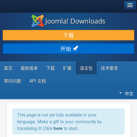
®
JOOMLA!
Joomla! Downloads
下载 & 扩展
下载
发现 & 学习
开始
社区 & 支持
开发者资源
首页
最新版本
下载
扩展
语言包
技术要求
常问问题
API 文档
中文
This page is not yet fully available in your
language. Make a gift to your community by
translating it! Click
here
to start.