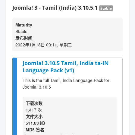
Joomla! 3 - Tamil (India) 3.10.5.1
Stable
Maturity
Stable
发布时间
2022年1月18日 09:11, 星期二
Joomla! 3.10.5 Tamil, India ta-IN
Language Pack (v1)
This is the full Tamil, India Language Pack for
Joomla! 3.10.5
下载次数
1,417 次
文件大小
511.83 kB
MD5 签名