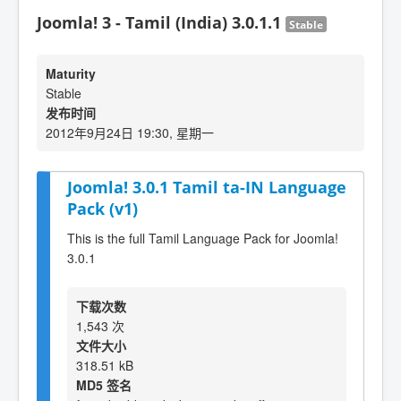
Joomla! 3 - Tamil (India) 3.0.1.1
Stable
Maturity
Stable
发布时间
2012年9月24日 19:30, 星期一
Joomla! 3.0.1 Tamil ta-IN Language
Pack (v1)
This is the full Tamil Language Pack for Joomla!
3.0.1
下载次数
1,543 次
文件大小
318.51 kB
MD5 签名