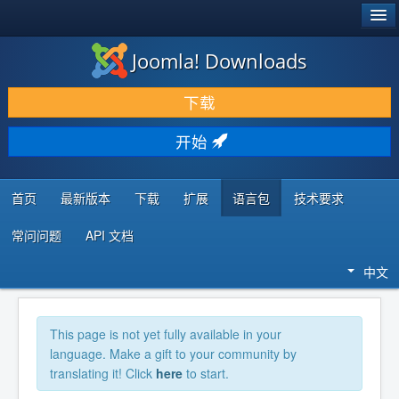
®
JOOMLA!
Joomla! Downloads
下载 & 扩展
下载
发现 & 学习
开始
社区 & 支持
开发者资源
首页
最新版本
下载
扩展
语言包
技术要求
常问问题
API 文档
中文
This page is not yet fully available in your
language. Make a gift to your community by
translating it! Click
here
to start.