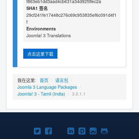
f863eb1dd3aad4cb631a34d925ffec2a
SHA1 签名
29cf241fe17448c276c69c953835ef6c091d4f1
f
Environments
Joomla! 3 Translations
点击这里下载
我在这里:
首页
/
语言包
/
Joomla 3 Language Packages
/
Joomla! 3 - Tamil (India)
/
3.0.1.1
Twitter
Facebook
YouTube
LinkedIn
Pinterest
Instagram
GitHub