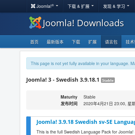
®
Joomla!
下载 & 扩展
发现 & 学习
Joomla! Downloads
首页
最新版本
下载
扩展
语言包
技术
This page is not yet fully available in your language. M
Joomla! 3 - Swedish 3.9.18.1
Stable
Maturity
Stable
发布时间
2020年4月21日 23:00, 星
Joomla! 3.9.18 Swedish sv-SE Langua
This is the full Swedish Language Pack for Joomla!