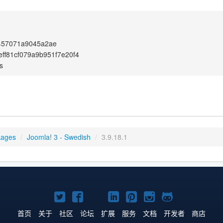
457071a9045a2ae
ff81cf079a9b951f7e20f4
s
kages
/
Joomla! 3 - Swedish
/
3.9.18.1
Twitter
Facebook
YouTube
LinkedIn
Pinterest
Instagram
GitHub
主
主
主
主
主
主
主
首页
关于
社区
论坛
扩展
服务
文档
开发者
商店