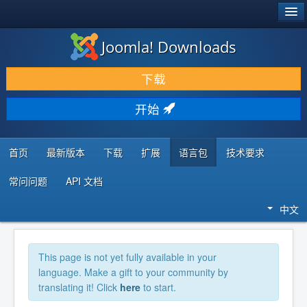
®
JOOMLA!
Joomla! Downloads
下载 & 扩展
下载
发现 & 学习
开始
社区 & 支持
开发者资源
首页
最新版本
下载
扩展
语言包
技术要求
常问问题
API 文档
中文
This page is not yet fully available in your
language. Make a gift to your community by
translating it! Click
here
to start.