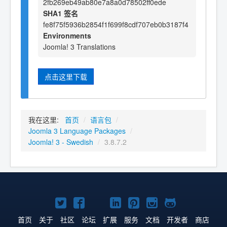
2fb269eb49ab80e7a8a0d78502ff0ede
SHA1 签名
fe8f75f5936b2854f1f699f8cdf707eb0b3187f4
Environments
Joomla! 3 Translations
点击这里下载
我在这里:
首页
/
语言包
/
Joomla 3 Language Packages
/
Joomla! 3 - Swedish
/
3.8.7.2
Twitter
Facebook
YouTube
LinkedIn
Pinterest
Instagram
GitHub
主
主
主
主
主
主
主
首页
关于
社区
论坛
扩展
服务
文档
开发者
商店