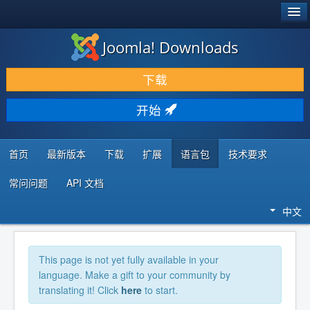
®
JOOMLA!
Joomla! Downloads
下载 & 扩展
下载
发现 & 学习
开始
社区 & 支持
开发者资源
首页
最新版本
下载
扩展
语言包
技术要求
常问问题
API 文档
中文
This page is not yet fully available in your
language. Make a gift to your community by
translating it! Click
here
to start.