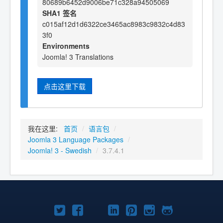
80689b6452d9006be71c328a94505069
SHA1 签名
c015af12d1d6322ce3465ac8983c9832c4d83
3f0
Environments
Joomla! 3 Translations
点击这里下载
我在这里:
首页
/
语言包
/
Joomla 3 Language Packages
/
Joomla! 3 - Swedish
/
3.7.4.1
Twitter
Facebook
YouTube
LinkedIn
Pinterest
Instagram
GitHub