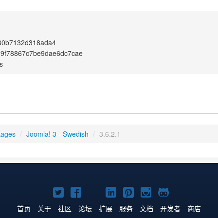
30b7132d318ada4
39f78867c7be9dae6dc7cae
s
kages
/
Joomla! 3 - Swedish
/
3.6.2.1
Twitter
Facebook
YouTube
LinkedIn
Pinterest
Instagram
GitHub
主
主
主
主
主
主
主
首页
关于
社区
论坛
扩展
服务
文档
开发者
商店