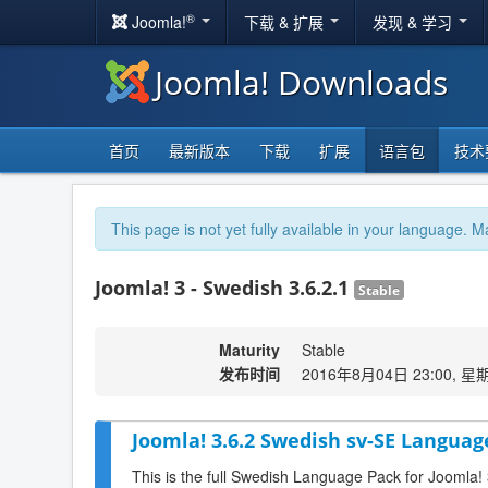
®
Joomla!
下载 & 扩展
发现 & 学习
Joomla! Downloads
首页
最新版本
下载
扩展
语言包
技术
This page is not yet fully available in your language. M
Joomla! 3 - Swedish 3.6.2.1
Stable
Maturity
Stable
发布时间
2016年8月04日 23:00, 星
Joomla! 3.6.2 Swedish sv-SE Languag
This is the full Swedish Language Pack for Joomla! 