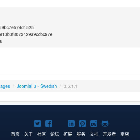
059bc7e574d1525
4913b3f8073429a9ccbc97e
s
kages
/
Joomla! 3 - Swedish
/
3.5.1.1
Twitter
Facebook
YouTube
LinkedIn
Pinterest
Instagram
GitHub
主
主
主
主
主
主
主
首页
关于
社区
论坛
扩展
服务
文档
开发者
商店