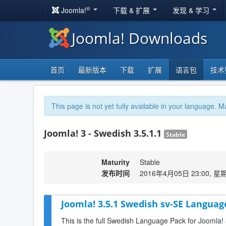
®
Joomla!
下载 & 扩展
发现 & 学习
Joomla! Downloads
首页
最新版本
下载
扩展
语言包
技术
This page is not yet fully available in your language. M
Joomla! 3 - Swedish 3.5.1.1
Stable
Maturity
Stable
发布时间
2016年4月05日 23:00, 星
Joomla! 3.5.1 Swedish sv-SE Languag
This is the full Swedish Language Pack for Joomla! 