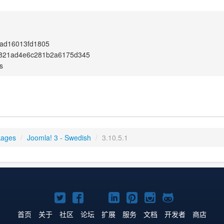
0ad16013fd1805
821ad4e6c281b2a6175d345
s
kages
/
Joomla! 3 - Swedish
/
3.10.5.1
Twitter
Facebook
YouTube
LinkedIn
Pinterest
Instagram
GitHub
主
主
主
主
主
主
主
首页
关于
社区
论坛
扩展
服务
文档
开发者
商店