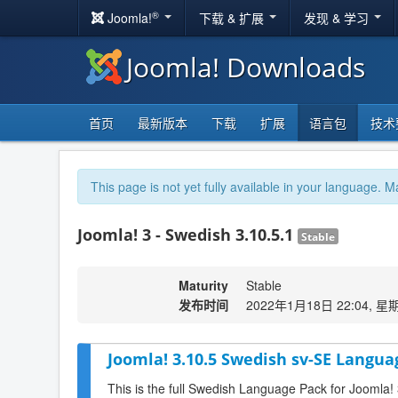
®
Joomla!
下载 & 扩展
发现 & 学习
Joomla! Downloads
首页
最新版本
下载
扩展
语言包
技术
This page is not yet fully available in your language. M
Joomla! 3 - Swedish 3.10.5.1
Stable
Maturity
Stable
发布时间
2022年1月18日 22:04, 星
Joomla! 3.10.5 Swedish sv-SE Langua
This is the full Swedish Language Pack for Joomla!