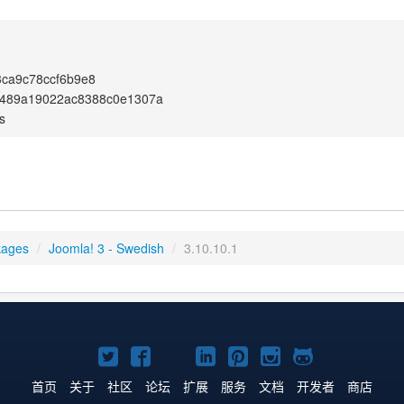
ca9c78ccf6b9e8
489a19022ac8388c0e1307a
s
kages
/
Joomla! 3 - Swedish
/
3.10.10.1
Twitter
Facebook
YouTube
LinkedIn
Pinterest
Instagram
GitHub
主
主
主
主
主
主
主
首页
关于
社区
论坛
扩展
服务
文档
开发者
商店