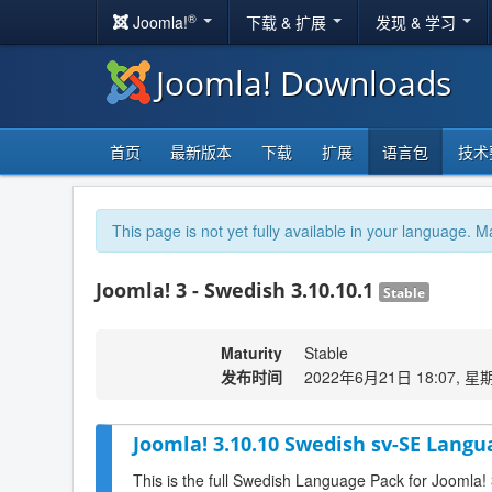
®
Joomla!
下载 & 扩展
发现 & 学习
Joomla! Downloads
首页
最新版本
下载
扩展
语言包
技术
This page is not yet fully available in your language. M
Joomla! 3 - Swedish 3.10.10.1
Stable
Maturity
Stable
发布时间
2022年6月21日 18:07, 星
Joomla! 3.10.10 Swedish sv-SE Langu
This is the full Swedish Language Pack for Joomla!