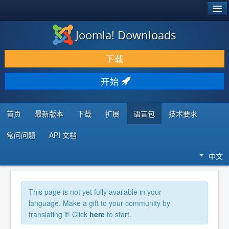
®
JOOMLA!
Joomla! Downloads
下载 & 扩展
下载
发现 & 学习
开始
社区 & 支持
开发者资源
首页
最新版本
下载
扩展
语言包
技术要求
常问问题
API 文档
中文
This page is not yet fully available in your
language. Make a gift to your community by
translating it! Click
here
to start.