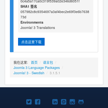
0c4a5a17ca0c319f539a02e346d6051f
SHA1 签名
057982c8c9354697a3af4bec2e69f3e6b7638
73d
Environments
Joomla! 3 Translations
点击这里下载
我在这里:
首页
/
语言包
/
Joomla 3 Language Packages
/
Joomla! 3 - Swedish
/
3.1.5.1
Twitter
Facebook
YouTube
LinkedIn
Pinterest
Instagram
GitHub