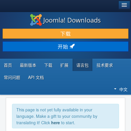
®
JOOMLA!
Joomla! Downloads
下载 & 扩展
下载
发现 & 学习
开始
社区 & 支持
开发者资源
首页
最新版本
下载
扩展
语言包
技术要求
常问问题
API 文档
中文
This page is not yet fully available in your
language. Make a gift to your community by
translating it! Click
here
to start.