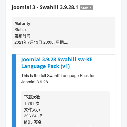
Joomla! 3 - Swahili 3.9.28.1
Stable
Maturity
Stable
发布时间
2021年7月13日 23:00, 星期二
Joomla! 3.9.28 Swahili sw-KE
Language Pack (v1)
This is the full Swahili Language Pack for
Joomla! 3.9.28
下载次数
1,781 次
文件大小
396.24 kB
MD5 签名