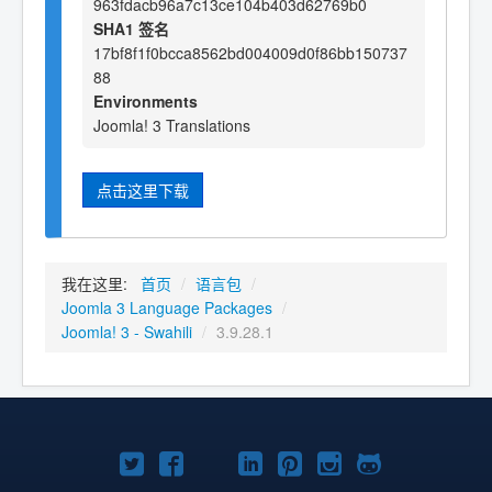
963fdacb96a7c13ce104b403d62769b0
SHA1 签名
17bf8f1f0bcca8562bd004009d0f86bb150737
88
Environments
Joomla! 3 Translations
点击这里下载
我在这里:
首页
/
语言包
/
Joomla 3 Language Packages
/
Joomla! 3 - Swahili
/
3.9.28.1
Twitter
Facebook
YouTube
LinkedIn
Pinterest
Instagram
GitHub