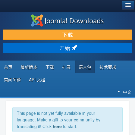
®
JOOMLA!
Joomla! Downloads
下载 & 扩展
下载
发现 & 学习
开始
社区 & 支持
开发者资源
首页
最新版本
下载
扩展
语言包
技术要求
常问问题
API 文档
中文
This page is not yet fully available in your
language. Make a gift to your community by
translating it! Click
here
to start.