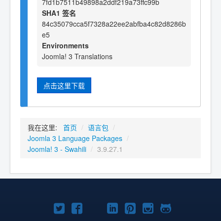
7fd1b7511b49898a2ddf219a73ffc99b
SHA1 签名
84c35079cca5f7328a22ee2abfba4c82d8286b
e5
Environments
Joomla! 3 Translations
点击这里下载
我在这里:
首页
/
语言包
/
Joomla 3 Language Packages
/
Joomla! 3 - Swahili
/
3.9.27.1
Twitter
Facebook
YouTube
LinkedIn
Pinterest
Instagram
GitHub