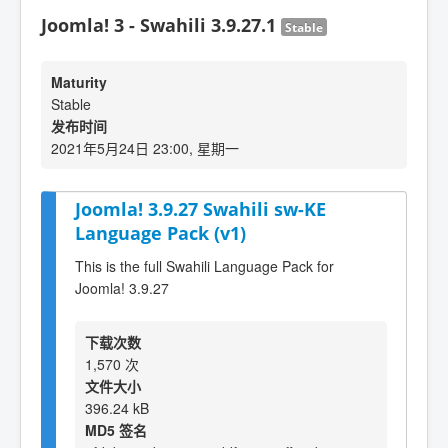
Joomla! 3 - Swahili 3.9.27.1
Stable
Maturity
Stable
发布时间
2021年5月24日 23:00, 星期一
Joomla! 3.9.27 Swahili sw-KE
Language Pack (v1)
This is the full Swahili Language Pack for
Joomla! 3.9.27
下载次数
1,570 次
文件大小
396.24 kB
MD5 签名