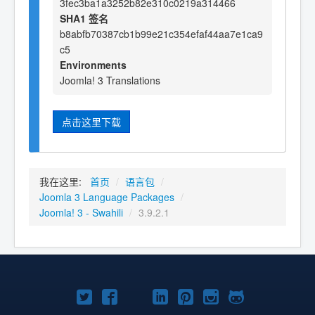
3fec3ba1a3252b82e310c0219a314466
SHA1 签名
b8abfb70387cb1b99e21c354efaf44aa7e1ca9
c5
Environments
Joomla! 3 Translations
点击这里下载
我在这里:
首页
/
语言包
/
Joomla 3 Language Packages
/
Joomla! 3 - Swahili
/
3.9.2.1
Twitter
Facebook
YouTube
LinkedIn
Pinterest
Instagram
GitHub