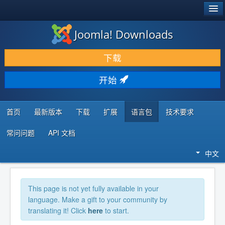
®
JOOMLA!
Joomla! Downloads
下载 & 扩展
下载
发现 & 学习
开始
社区 & 支持
开发者资源
首页
最新版本
下载
扩展
语言包
技术要求
常问问题
API 文档
中文
This page is not yet fully available in your
language. Make a gift to your community by
translating it! Click
here
to start.